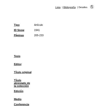
Lista
|
Bibliografía
|
Detalles
Tipo
Artículo
ID Snow
1941
Páginas
205-233
Tesis
Editor
Título original
Título
abreviado de
la colección
Edición
Medio
Conferencia