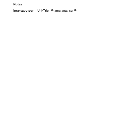
Notas
Insertado por
Uni-Trier @ amaranta_sg @