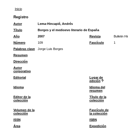
Inicio
Registro
Autor
Lema-Hincapié, Andrés
Título
Borges y el medioevo literario de España
Año
2007
Revista
Bulletin H
Número
109
Fascículo
1
Palabras clave
Jorge Luis Borges
Resumen
Dirección
Autor
corporativo
Editorial
Lugar de
edición
Idioma
Idioma del
resumen
Editor de la
Título de la
colección
colección
Volumen de la
Fascículo de
colección
la colección
ISSN
ISBN
Área
Expedición