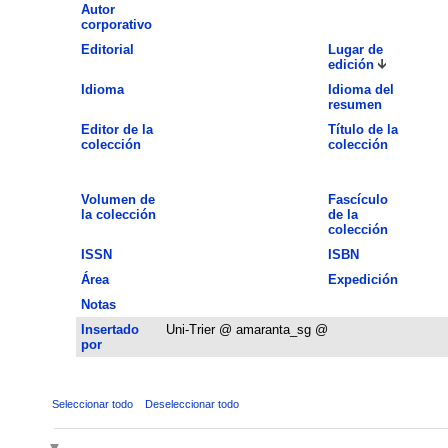
Autor
corporativo
Editorial
Lugar de
edición
Idioma
Idioma del
resumen
Editor de la
Título de la
colección
colección
Volumen de
Fascículo
la colección
de la
colección
ISSN
ISBN
Área
Expedición
Notas
Insertado
Uni-Trier @ amaranta_sg @
por
Seleccionar todo
Deseleccionar todo