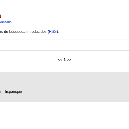
a
vanzada
ios de búsqueda introducidos (
RSS
):
<<
1
>>
in Hispanique