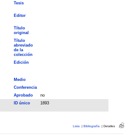
Tesis
Editor
Título
original
Título
abreviado
de la
colección
Edición
Medio
Conferencia
Aprobado
no
ID único
1893
Lista
|
Bibliografía
|
Detalles