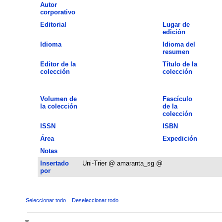
Autor
corporativo
Editorial
Lugar de
edición
Idioma
Idioma del
resumen
Editor de la
Título de la
colección
colección
Volumen de
Fascículo
la colección
de la
colección
ISSN
ISBN
Área
Expedición
Notas
Insertado
Uni-Trier @ amaranta_sg @
por
Seleccionar todo
Deseleccionar todo