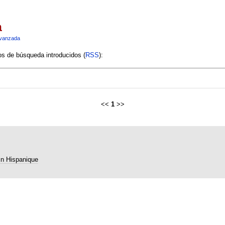
a
vanzada
ios de búsqueda introducidos (
RSS
):
<<
1
>>
in Hispanique