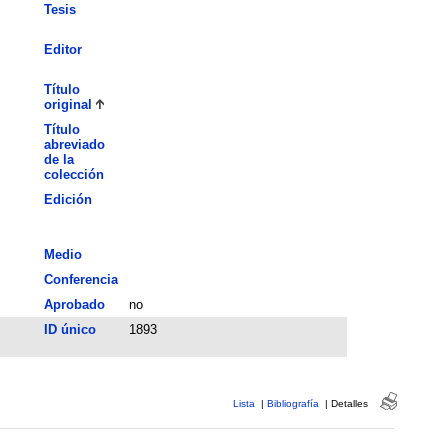
Tesis
Editor
Título
original
Título
abreviado
de la
colección
Edición
Medio
Conferencia
Aprobado
no
ID único
1893
Lista
|
Bibliografía
|
Detalles