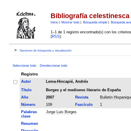
Bibliografía celestinesca
Inicio
|
Mostrar todo
|
Búsqueda simple
|
Búsqueda av
1–1 de 1 registro encontrado(s) con los criteri
(
RSS
):
Opciones de búsqueda y visualización
Seleccionar todo
Deseleccionar todo
Registro
Autor
Lema-Hincapié, Andrés
Título
Borges y el medioevo literario de España
Año
2007
Revista
Bulletin Hispaniqu
Número
109
Fascículo
1
Palabras
Jorge Luis Borges
clave
Resumen
Dirección