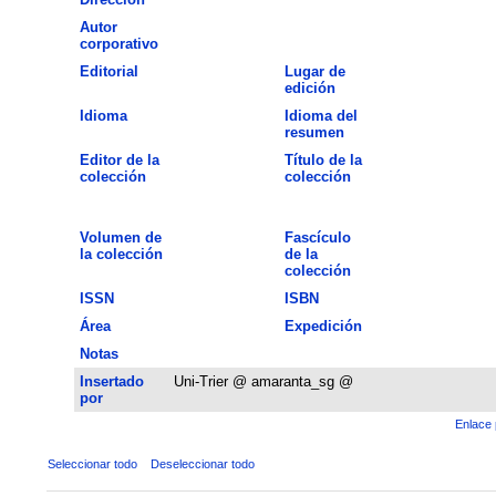
Autor
corporativo
Editorial
Lugar de
edición
Idioma
Idioma del
resumen
Editor de la
Título de la
colección
colección
Volumen de
Fascículo
la colección
de la
colección
ISSN
ISBN
Área
Expedición
Notas
Insertado
Uni-Trier @ amaranta_sg @
por
Enlace 
Seleccionar todo
Deseleccionar todo