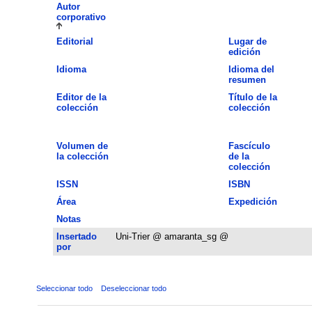
Autor
corporativo
Editorial
Lugar de
edición
Idioma
Idioma del
resumen
Editor de la
Título de la
colección
colección
Volumen de
Fascículo
la colección
de la
colección
ISSN
ISBN
Área
Expedición
Notas
Insertado
Uni-Trier @ amaranta_sg @
por
Seleccionar todo
Deseleccionar todo