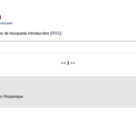
a
vanzada
ios de búsqueda introducidos (
RSS
):
<<
1
>>
in Hispanique