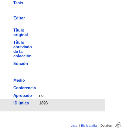
Tesis
Editor
Título
original
Título
abreviado
de la
colección
Edición
Medio
Conferencia
Aprobado
no
ID único
1893
Lista
|
Bibliografía
|
Detalles