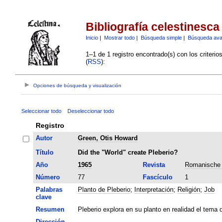
Bibliografía celestinesca
Inicio
|
Mostrar todo
|
Búsqueda simple
|
Búsqueda av
1–1 de 1 registro encontrado(s) con los criteri
(
RSS
):
Opciones de búsqueda y visualización
Seleccionar todo
Deseleccionar todo
Registro
Autor
Green, Otis Howard
Título
Did the "World" create Pleberio?
Año
1965
Revista
Romanische 
Número
77
Fascículo
1
Palabras
Planto de Pleberio
;
Interpretación
;
Religión
;
Job
clave
Resumen
Pleberio explora en su planto en realidad el tema 
Dirección