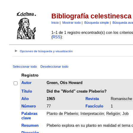
Bibliografía celestinesca
Inicio
|
Mostrar todo
|
Búsqueda simple
|
Búsqueda av
1–1 de 1 registro encontrado(s) con los criteri
(
RSS
):
Opciones de búsqueda y visualización
Seleccionar todo
Deseleccionar todo
Registro
Autor
Green, Otis Howard
Título
Did the "World" create Pleberio?
Año
1965
Revista
Romanische 
Número
77
Fascículo
1
Palabras
Planto de Pleberio
;
Interpretación
;
Religión
;
Job
clave
Resumen
Pleberio explora en su planto en realidad el tema 
Dirección