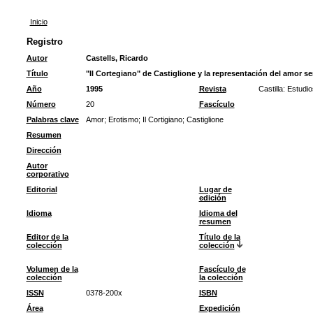
Inicio
Registro
Autor
Castells, Ricardo
Título
"Il Cortegiano" de Castiglione y la representación del amor s
Año
1995
Revista
Castilla: Estudio
Número
20
Fascículo
Palabras clave
Amor
;
Erotismo
;
Il Cortigiano
;
Castiglione
Resumen
Dirección
Autor
corporativo
Editorial
Lugar de
edición
Idioma
Idioma del
resumen
Editor de la
Título de la
colección
colección
Volumen de la
Fascículo de
colección
la colección
ISSN
0378-200x
ISBN
Área
Expedición