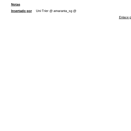
Notas
Insertado por
Uni-Trier @ amaranta_sg @
Enlace p