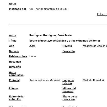
Notas
Insertado por
Uni-Trier @ amaranta_sg @ 135
Enlace p
Autor
Rodríguez Rodríguez, José Javier
Título
Sobre el desmayo de Melibea y otros extremos de honor
Año
2004
Revista
Modelos de vida en la
Número
Fascículo
Palabras clave
Honor
Resumen
Dirección
Autor
corporativo
Editorial
Iberoamericana - Vervuert
Lugar de
Madrid - Frankfurt
edición
Idioma
Idioma del
resumen
Editor de la
Título de la
colección
colección