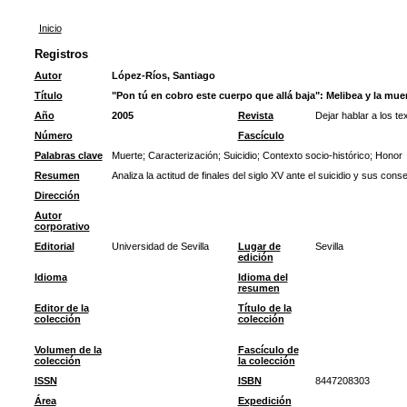
Inicio
Registros
Autor
López-Ríos, Santiago
Título
"Pon tú en cobro este cuerpo que allá baja": Melibea y la muer
Año
2005
Revista
Dejar hablar a los t
Número
Fascículo
Palabras clave
Muerte
;
Caracterización
;
Suicidio
;
Contexto socio-histórico
;
Honor
Resumen
Analiza la actitud de finales del siglo XV ante el suicidio y sus cons
Dirección
Autor
corporativo
Editorial
Universidad de Sevilla
Lugar de
Sevilla
edición
Idioma
Idioma del
resumen
Editor de la
Título de la
colección
colección
Volumen de la
Fascículo de
colección
la colección
ISSN
ISBN
8447208303
Área
Expedición