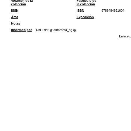
Volumen de la
Fascículo de
colección
la colección
ISSN
ISBN
9788484891604
Área
Expedición
Notas
Insertado por
Uni-Trier @ amaranta_sg @
Enlace p