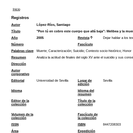
Inicio
Registros
Autor
López-Ríos, Santiago
Título
"Pon tú en cobro este cuerpo que allá baja": Melibea y la muer
Año
2005
Revista
Dejar hablar a los t
Número
Fascículo
Palabras clave
Muerte
;
Caracterización
;
Suicidio
;
Contexto socio-histórico
;
Honor
Resumen
Analiza la actitud de finales del siglo XV ante el suicidio y sus cons
Dirección
Autor
corporativo
Editorial
Universidad de Sevilla
Lugar de
Sevilla
edición
Idioma
Idioma del
resumen
Editor de la
Título de la
colección
colección
Volumen de la
Fascículo de
colección
la colección
ISSN
ISBN
8447208303
Área
Expedición