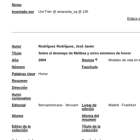
Notas
Insertado por
Uni-Trier @ amaranta_sg @ 135
Enlace p
Autor
Rodríguez Rodríguez, José Javier
Título
Sobre el desmayo de Melibea y otros extremos de honor
Año
2004
Revista
Modelos de vida en la
Número
Fascículo
Palabras clave
Honor
Resumen
Dirección
Autor
corporativo
Editorial
Iberoamericana - Vervuert
Lugar de
Madrid - Frankfurt
edición
Idioma
Idioma del
resumen
Editor de la
Título de la
colección
colección