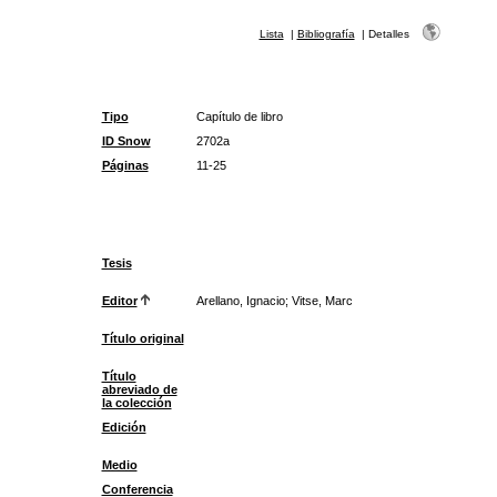
Lista
|
Bibliografía
|
Detalles
Tipo
Capítulo de libro
ID Snow
2702a
Páginas
11-25
Tesis
Editor
Arellano, Ignacio; Vitse, Marc
Título original
Título
abreviado de
la colección
Edición
Medio
Conferencia