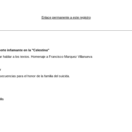
Enlace permanente a este registro
erte infamante en la "Celestina"
ar hablar a los textos. Homenaje a Francisco Marquez Villanueva
r
nsecuencias para el honor de la familia del suicida.
lla