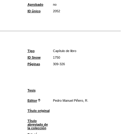
Aprobado
no
ID único
2052
Tipo
Capítulo de libro
ID Snow
1750
Páginas
309-326
Tesis
Editor
Pedro Manuel Piñero, R.
Título original
Título
abreviado de
la colección