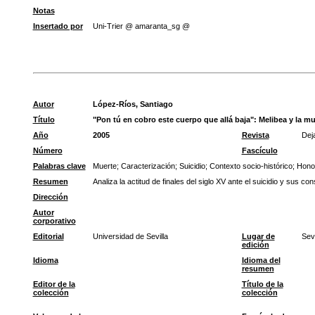
Notas
Insertado por
Uni-Trier @ amaranta_sg @
Autor
López-Ríos, Santiago
Título
"Pon tú en cobro este cuerpo que allá baja": Melibea y la mu
Año
2005
Revista
Dej
Número
Fascículo
Palabras clave
Muerte
;
Caracterización
;
Suicidio
;
Contexto socio-histórico
;
Hono
Resumen
Analiza la actitud de finales del siglo XV ante el suicidio y sus co
Dirección
Autor
corporativo
Editorial
Universidad de Sevilla
Lugar de
Sevi
edición
Idioma
Idioma del
resumen
Editor de la
Título de la
colección
colección