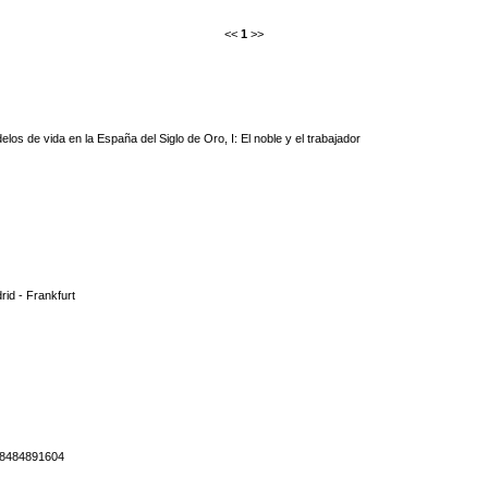
<<
1
>>
los de vida en la España del Siglo de Oro, I: El noble y el trabajador
rid - Frankfurt
8484891604