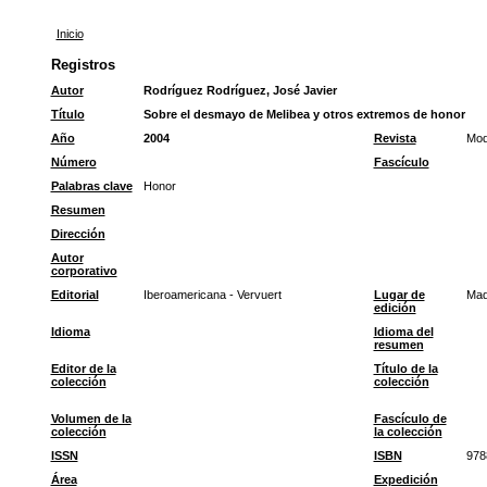
Inicio
Registros
Autor
Rodríguez Rodríguez, José Javier
Título
Sobre el desmayo de Melibea y otros extremos de honor
Año
2004
Revista
Mode
Número
Fascículo
Palabras clave
Honor
Resumen
Dirección
Autor
corporativo
Editorial
Iberoamericana - Vervuert
Lugar de
Mad
edición
Idioma
Idioma del
resumen
Editor de la
Título de la
colección
colección
Volumen de la
Fascículo de
colección
la colección
ISSN
ISBN
978
Área
Expedición