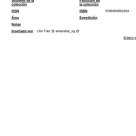
Volumen de la
Fascículo de
colección
la colección
ISSN
ISBN
9788484891604
Área
Expedición
Notas
Insertado por
Uni-Trier @ amaranta_sg @
Enlace p