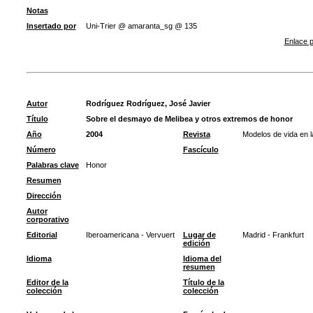
Notas
Insertado por
Uni-Trier @ amaranta_sg @ 135
Enlace p
Autor
Rodríguez Rodríguez, José Javier
Título
Sobre el desmayo de Melibea y otros extremos de honor
Año
2004
Revista
Modelos de vida en la
Número
Fascículo
Palabras clave
Honor
Resumen
Dirección
Autor
corporativo
Editorial
Iberoamericana - Vervuert
Lugar de
Madrid - Frankfurt
edición
Idioma
Idioma del
resumen
Editor de la
Título de la
colección
colección