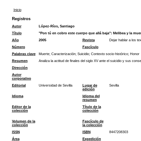
Inicio
Registros
Autor
López-Ríos, Santiago
Título
"Pon tú en cobro este cuerpo que allá baja": Melibea y la muer
Año
2005
Revista
Dejar hablar a los t
Número
Fascículo
Palabras clave
Muerte
;
Caracterización
;
Suicidio
;
Contexto socio-histórico
;
Honor
Resumen
Analiza la actitud de finales del siglo XV ante el suicidio y sus cons
Dirección
Autor
corporativo
Editorial
Universidad de Sevilla
Lugar de
Sevilla
edición
Idioma
Idioma del
resumen
Editor de la
Título de la
colección
colección
Volumen de la
Fascículo de
colección
la colección
ISSN
ISBN
8447208303
Área
Expedición