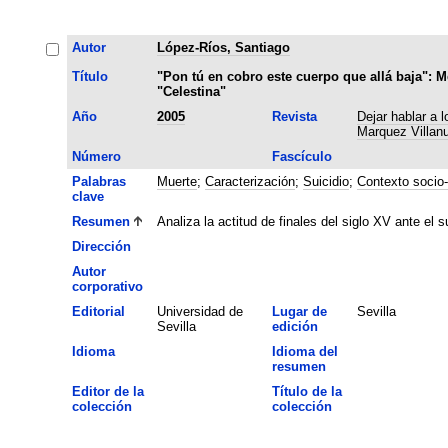
Autor
López-Ríos, Santiago
Título
"Pon tú en cobro este cuerpo que allá baja": M
"Celestina"
Año
2005
Revista
Dejar hablar a 
Marquez Villan
Número
Fascículo
Palabras
Muerte
;
Caracterización
;
Suicidio
;
Contexto socio-
clave
Resumen
Analiza la actitud de finales del siglo XV ante el 
Dirección
Autor
corporativo
Editorial
Universidad de
Lugar de
Sevilla
Sevilla
edición
Idioma
Idioma del
resumen
Editor de la
Título de la
colección
colección