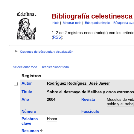
Bibliografía celestinesca
Inicio
|
Mostrar todo
|
Búsqueda simple
|
Búsqueda av
1–2 de 2 registros encontrado(s) con los criter
(
RSS
):
Opciones de búsqueda y visualización
Seleccionar todo
Deseleccionar todo
Registros
Autor
Rodríguez Rodríguez, José Javier
Título
Sobre el desmayo de Melibea y otros extremos
Año
2004
Revista
Modelos de vida
noble y el traba
Número
Fascículo
Palabras
Honor
clave
Resumen