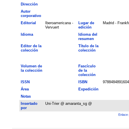
Dirección
Autor
corporativo
Editorial
Iberoamericana -
Lugar de
Madrid - Frankf
Vervuert
edición
Idioma
Idioma del
resumen
Editor de la
Título de la
colección
colección
Volumen de
Fascículo
la colección
de la
colección
ISSN
ISBN
9788484891604
Área
Expedición
Notas
Insertado
Uni-Trier @ amaranta_sg @
por
Enlace 