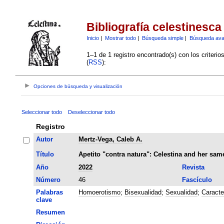
Bibliografía celestinesca
Inicio
|
Mostrar todo
|
Búsqueda simple
|
Búsqueda av
1–1 de 1 registro encontrado(s) con los criteri
(
RSS
):
Opciones de búsqueda y visualización
Seleccionar todo
Deseleccionar todo
Registro
Autor
Mertz-Vega, Caleb A.
Título
Apetito "contra natura": Celestina and her sam
Año
2022
Revista
Número
46
Fascículo
Palabras
Homoerotismo
;
Bisexualidad
;
Sexualidad
;
Caracte
clave
Resumen