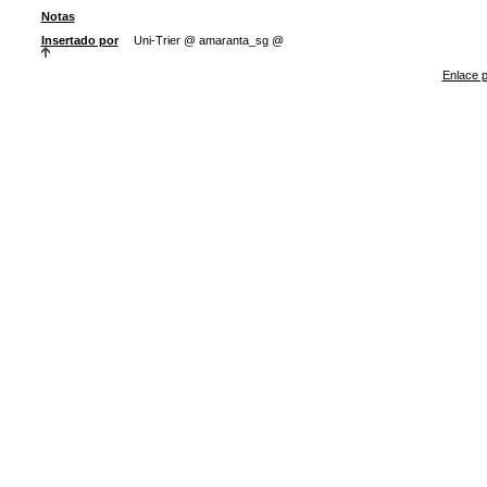
Notas
Insertado por
Uni-Trier @ amaranta_sg @
Enlace p