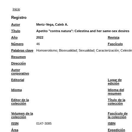
Inicio
Registro
Autor
Mertz-Vega, Caleb A.
Título
Apetito "contra natura": Celestina and her same-sex desires
Año
2022
Revista
Número
46
Fascículo
Palabras clave
Homoerotismo
;
Bisexualidad
;
Sexualidad
;
Caracterización
;
Celesti
Resumen
Dirección
Autor
corporativo
Editorial
Lugar de
edición
Idioma
Idioma del
resumen
Editor de la
Título de la
colección
colección
Volumen de la
Fascículo de
colección
la colección
ISSN
0147-3085
ISBN
Área
Expedición