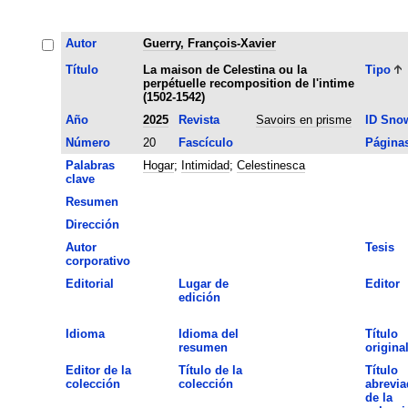
Autor
Guerry, François-Xavier
Título
La maison de Celestina ou la
Tipo
perpétuelle recomposition de l'intime
(1502-1542)
Año
2025
Revista
Savoirs en prisme
ID Sno
Número
20
Fascículo
Página
Palabras
Hogar
;
Intimidad
;
Celestinesca
clave
Resumen
Dirección
Autor
Tesis
corporativo
Editorial
Lugar de
Editor
edición
Idioma
Idioma del
Título
resumen
origina
Editor de la
Título de la
Título
colección
colección
abrevia
de la