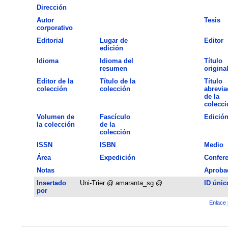
Dirección
Autor
Tesis
corporativo
Editorial
Lugar de
Editor
edición
Idioma
Idioma del
Título
resumen
origina
Editor de la
Título de la
Título
colección
colección
abrevia
de la
colecci
Volumen de
Fascículo
Edició
la colección
de la
colección
ISSN
ISBN
Medio
Área
Expedición
Confere
Notas
Aproba
Insertado
Uni-Trier @ amaranta_sg @
ID únic
por
Enlace 