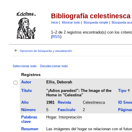
Bibliografía celestinesca
Inicio
|
Mostrar todo
|
Búsqueda simple
|
Búsqueda av
1–2 de 2 registros encontrado(s) con los criter
(
RSS
):
Opciones de búsqueda y visualización
Seleccionar todo
Deseleccionar todo
Registros
Autor
Ellis, Deborah
Título
"¡Adios paredes!": The Image of the
Tipo
Home in "Celestina"
Año
1981
Revista
Celestinesca
ID Sno
Número
5
Fascículo
2
Página
Palabras
Hogar
;
Interpretación
clave
Resumen
Las imágenes del hogar se relacionan con el futur