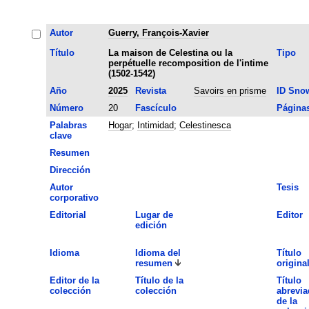
Autor
Guerry, François-Xavier
Título
La maison de Celestina ou la
Tipo
perpétuelle recomposition de l'intime
(1502-1542)
Año
2025
Revista
Savoirs en prisme
ID Sno
Número
20
Fascículo
Página
Palabras
Hogar
;
Intimidad
;
Celestinesca
clave
Resumen
Dirección
Autor
Tesis
corporativo
Editorial
Lugar de
Editor
edición
Idioma
Idioma del
Título
resumen
origina
Editor de la
Título de la
Título
colección
colección
abrevia
de la