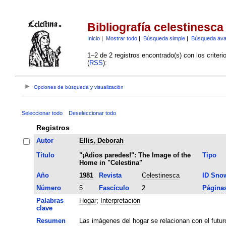
Bibliografía celestinesca
Inicio
|
Mostrar todo
|
Búsqueda simple
|
Búsqueda av
1–2 de 2 registros encontrado(s) con los criter
(
RSS
):
Opciones de búsqueda y visualización
Seleccionar todo
Deseleccionar todo
Registros
Autor
Ellis, Deborah
Título
"¡Adios paredes!": The Image of the
Tipo
Home in "Celestina"
Año
1981
Revista
Celestinesca
ID Sno
Número
5
Fascículo
2
Página
Palabras
Hogar
;
Interpretación
clave
Resumen
Las imágenes del hogar se relacionan con el futur