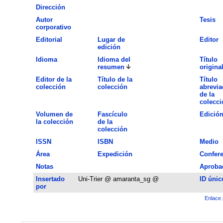
Dirección
Autor
Tesis
corporativo
Editorial
Lugar de
Editor
edición
Idioma
Idioma del
Título
resumen
origina
Editor de la
Título de la
Título
colección
colección
abrevia
de la
colecci
Volumen de
Fascículo
Edició
la colección
de la
colección
ISSN
ISBN
Medio
Área
Expedición
Confere
Notas
Aproba
Insertado
Uni-Trier @ amaranta_sg @
ID únic
por
Enlace 