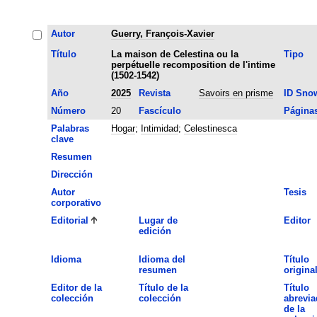
Autor
Guerry, François-Xavier
Título
La maison de Celestina ou la
Tipo
perpétuelle recomposition de l'intime
(1502-1542)
Año
2025
Revista
Savoirs en prisme
ID Sno
Número
20
Fascículo
Página
Palabras
Hogar
;
Intimidad
;
Celestinesca
clave
Resumen
Dirección
Autor
Tesis
corporativo
Editorial
Lugar de
Editor
edición
Idioma
Idioma del
Título
resumen
origina
Editor de la
Título de la
Título
colección
colección
abrevia
de la