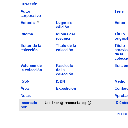
Dirección
Autor
Tesis
corporativo
Editorial
Lugar de
Editor
edición
Idioma
Idioma del
Título
resumen
origina
Editor de la
Título de la
Título
colección
colección
abrevia
de la
colecci
Volumen de
Fascículo
Edició
la colección
de la
colección
ISSN
ISBN
Medio
Área
Expedición
Confere
Notas
Aproba
Insertado
Uni-Trier @ amaranta_sg @
ID únic
por
Enlace 