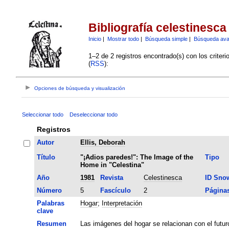
Bibliografía celestinesca
Inicio
|
Mostrar todo
|
Búsqueda simple
|
Búsqueda av
1–2 de 2 registros encontrado(s) con los criter
(
RSS
):
Opciones de búsqueda y visualización
Seleccionar todo
Deseleccionar todo
Registros
Autor
Ellis, Deborah
Título
"¡Adios paredes!": The Image of the
Tipo
Home in "Celestina"
Año
1981
Revista
Celestinesca
ID Sno
Número
5
Fascículo
2
Página
Palabras
Hogar
;
Interpretación
clave
Resumen
Las imágenes del hogar se relacionan con el futur