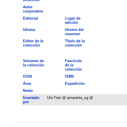
Autor
corporativo
Editorial
Lugar de
edición
Idioma
Idioma del
resumen
Editor de la
Título de la
colección
colección
Volumen de
Fascículo
la colección
de la
colección
ISSN
ISBN
Área
Expedición
Notas
Insertado
Uni-Trier @ amaranta_sg @
por