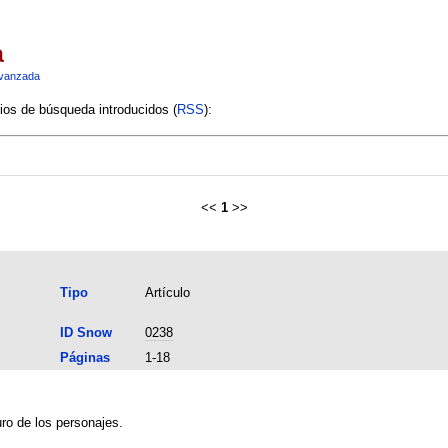
a
vanzada
rios de búsqueda introducidos (
RSS
):
<<
1
>>
Tipo
Artículo
ID Snow
0238
Páginas
1-18
ro de los personajes.