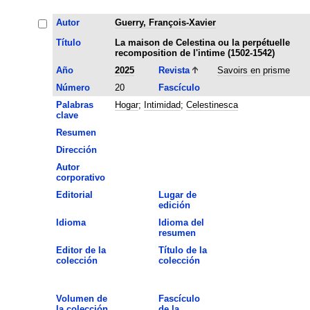
Autor
Guerry, François-Xavier
Título
La maison de Celestina ou la perpétuelle
recomposition de l'intime (1502-1542)
Año
2025
Revista
Savoirs en prisme
Número
20
Fascículo
Palabras
Hogar
;
Intimidad
;
Celestinesca
clave
Resumen
Dirección
Autor
corporativo
Editorial
Lugar de
edición
Idioma
Idioma del
resumen
Editor de la
Título de la
colección
colección
Volumen de
Fascículo
la colección
de la