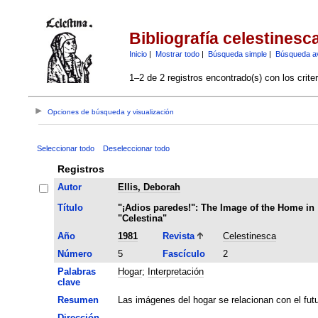
Bibliografía celestinesc
Inicio
|
Mostrar todo
|
Búsqueda simple
|
Búsqueda a
1–2 de 2 registros encontrado(s) con los crite
Opciones de búsqueda y visualización
Seleccionar todo
Deseleccionar todo
Registros
Autor
Ellis, Deborah
Título
"¡Adios paredes!": The Image of the Home in
"Celestina"
Año
1981
Revista
Celestinesca
Número
5
Fascículo
2
Palabras
Hogar
;
Interpretación
clave
Resumen
Las imágenes del hogar se relacionan con el futu
Dirección