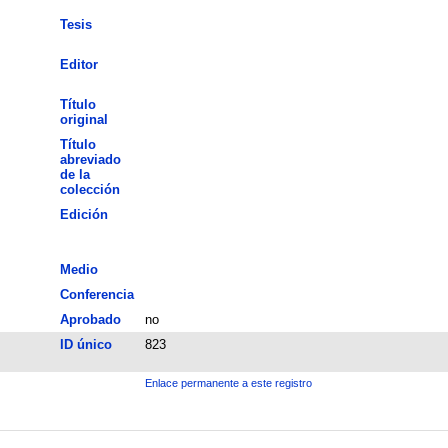
Tesis
Editor
Título
original
Título
abreviado
de la
colección
Edición
Medio
Conferencia
Aprobado
no
ID único
823
Enlace permanente a este registro