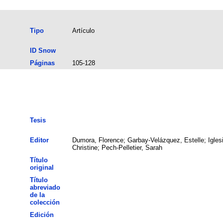
Tipo
Artículo
ID Snow
Páginas
105-128
Tesis
Editor
Dumora, Florence; Garbay-Velázquez, Estelle; Igles
Christine; Pech-Pelletier, Sarah
Título
original
Título
abreviado
de la
colección
Edición