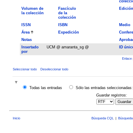
colecci
Volumen de
Fascículo
Edició
la colección
de la
colección
ISSN
ISBN
Medio
Área
Expedición
Confere
Notas
Aproba
Insertado
UCM @ amaranta_sg @
ID únic
por
Enlace 
Seleccionar todo
Deseleccionar todo
Todas las entradas
Sólo las entradas seleccionadas:
Guardar registros:
Guardar
Inicio
Búsqueda CQL
|
Búsqueda