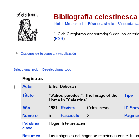
Bibliografía celestinesca
Inicio
|
Mostrar todo
|
Búsqueda simple
|
Búsqueda av
1–2 de 2 registros encontrado(s) con los criter
(
RSS
):
Opciones de búsqueda y visualización
Seleccionar todo
Deseleccionar todo
Registros
Autor
Ellis, Deborah
Título
"¡Adios paredes!": The Image of the
Tipo
Home in "Celestina"
Año
1981
Revista
Celestinesca
ID Sno
Número
5
Fascículo
2
Página
Palabras
Hogar
;
Interpretación
clave
Resumen
Las imágenes del hogar se relacionan con el futur