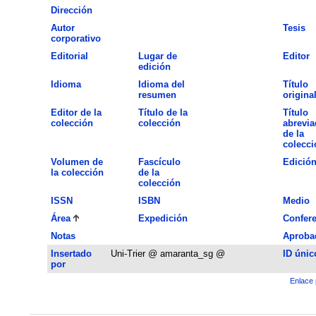
Dirección
Autor
Tesis
corporativo
Editorial
Lugar de
Editor
edición
Idioma
Idioma del
Título
resumen
origina
Editor de la
Título de la
Título
colección
colección
abrevia
de la
colecci
Volumen de
Fascículo
Edició
la colección
de la
colección
ISSN
ISBN
Medio
Área
Expedición
Confere
Notas
Aproba
Insertado
Uni-Trier @ amaranta_sg @
ID únic
por
Enlace 