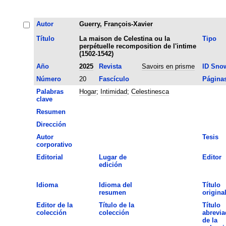
Autor
Guerry, François-Xavier
Título
La maison de Celestina ou la
Tipo
perpétuelle recomposition de l'intime
(1502-1542)
Año
2025
Revista
Savoirs en prisme
ID Sno
Número
20
Fascículo
Página
Palabras
Hogar
;
Intimidad
;
Celestinesca
clave
Resumen
Dirección
Autor
Tesis
corporativo
Editorial
Lugar de
Editor
edición
Idioma
Idioma del
Título
resumen
origina
Editor de la
Título de la
Título
colección
colección
abrevia
de la