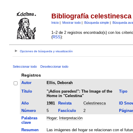
Bibliografía celestinesca
Inicio
|
Mostrar todo
|
Búsqueda simple
|
Búsqueda av
1–2 de 2 registros encontrado(s) con los criter
(
RSS
):
Opciones de búsqueda y visualización
Seleccionar todo
Deseleccionar todo
Registros
Autor
Ellis, Deborah
Título
"¡Adios paredes!": The Image of the
Tipo
Home in "Celestina"
Año
1981
Revista
Celestinesca
ID Sno
Número
5
Fascículo
2
Página
Palabras
Hogar
;
Interpretación
clave
Resumen
Las imágenes del hogar se relacionan con el futur