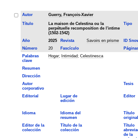
Autor
Guerry, François-Xavier
Título
La maison de Celestina ou la
Tipo
perpétuelle recomposition de l'intime
(1502-1542)
Año
2025
Revista
Savoirs en prisme
ID Sno
Número
20
Fascículo
Página
Palabras
Hogar
;
Intimidad
;
Celestinesca
clave
Resumen
Dirección
Autor
Tesis
corporativo
Editorial
Lugar de
Editor
edición
Idioma
Idioma del
Título
resumen
origina
Editor de la
Título de la
Título
colección
colección
abrevia
de la