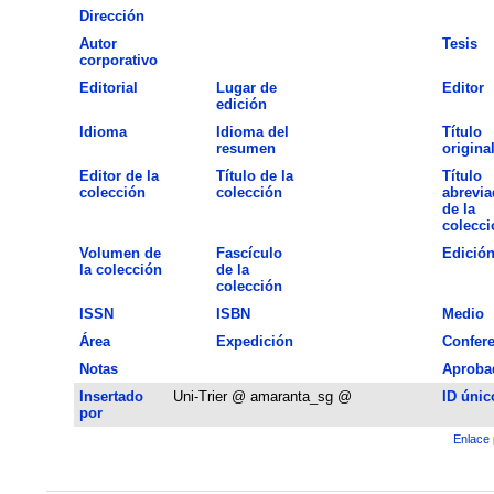
Dirección
Autor
Tesis
corporativo
Editorial
Lugar de
Editor
edición
Idioma
Idioma del
Título
resumen
origina
Editor de la
Título de la
Título
colección
colección
abrevia
de la
colecci
Volumen de
Fascículo
Edició
la colección
de la
colección
ISSN
ISBN
Medio
Área
Expedición
Confere
Notas
Aproba
Insertado
Uni-Trier @ amaranta_sg @
ID únic
por
Enlace 