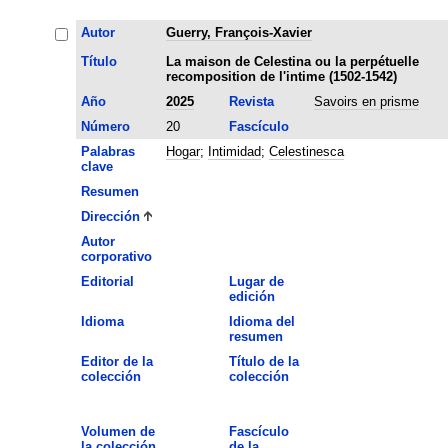
Autor
Guerry, François-Xavier
Título
La maison de Celestina ou la perpétuelle
recomposition de l'intime (1502-1542)
Año
2025
Revista
Savoirs en prisme
Número
20
Fascículo
Palabras
Hogar
;
Intimidad
;
Celestinesca
clave
Resumen
Dirección
Autor
corporativo
Editorial
Lugar de
edición
Idioma
Idioma del
resumen
Editor de la
Título de la
colección
colección
Volumen de
Fascículo
la colección
de la