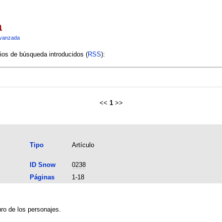
a
vanzada
rios de búsqueda introducidos (
RSS
):
<<
1
>>
Tipo
Artículo
ID Snow
0238
Páginas
1-18
ro de los personajes.