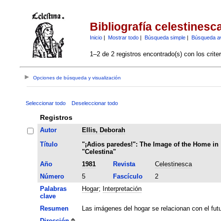
Bibliografía celestinesc
Inicio
|
Mostrar todo
|
Búsqueda simple
|
Búsqueda a
1–2 de 2 registros encontrado(s) con los crite
Opciones de búsqueda y visualización
Seleccionar todo
Deseleccionar todo
Registros
Autor
Ellis, Deborah
Título
"¡Adios paredes!": The Image of the Home in
"Celestina"
Año
1981
Revista
Celestinesca
Número
5
Fascículo
2
Palabras
Hogar
;
Interpretación
clave
Resumen
Las imágenes del hogar se relacionan con el futu
Dirección