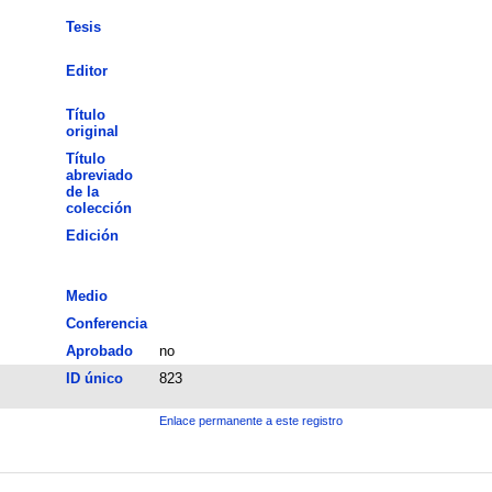
Tesis
Editor
Título
original
Título
abreviado
de la
colección
Edición
Medio
Conferencia
Aprobado
no
ID único
823
Enlace permanente a este registro