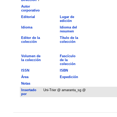
Autor
corporativo
Editorial
Lugar de
edición
Idioma
Idioma del
resumen
Editor de la
Título de la
colección
colección
Volumen de
Fascículo
la colección
de la
colección
ISSN
ISBN
Área
Expedición
Notas
Insertado
Uni-Trier @ amaranta_sg @
por