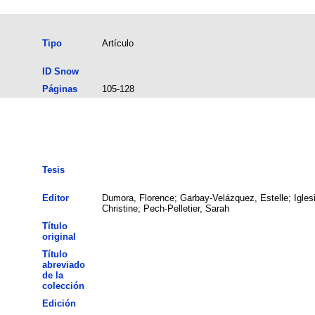
Tipo
Artículo
ID Snow
Páginas
105-128
Tesis
Editor
Dumora, Florence; Garbay-Velázquez, Estelle; Igles
Christine; Pech-Pelletier, Sarah
Título
original
Título
abreviado
de la
colección
Edición