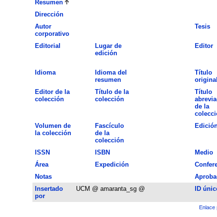
Resumen
Dirección
Autor
Tesis
corporativo
Editorial
Lugar de
Editor
edición
Idioma
Idioma del
Título
resumen
origina
Editor de la
Título de la
Título
colección
colección
abrevi
de la
colecc
Volumen de
Fascículo
Edició
la colección
de la
colección
ISSN
ISBN
Medio
Área
Expedición
Confer
Notas
Aproba
Insertado
UCM @ amaranta_sg @
ID únic
por
Enlace 