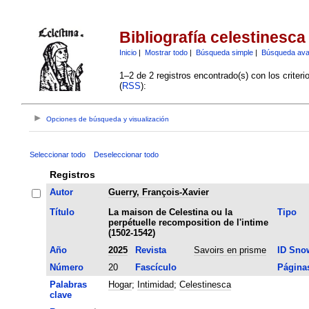
Bibliografía celestinesca
Inicio
|
Mostrar todo
|
Búsqueda simple
|
Búsqueda av
1–2 de 2 registros encontrado(s) con los criter
(
RSS
):
Opciones de búsqueda y visualización
Seleccionar todo
Deseleccionar todo
Registros
Autor
Guerry, François-Xavier
Título
La maison de Celestina ou la
Tipo
perpétuelle recomposition de l'intime
(1502-1542)
Año
2025
Revista
Savoirs en prisme
ID Sno
Número
20
Fascículo
Página
Palabras
Hogar
;
Intimidad
;
Celestinesca
clave