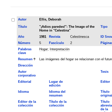
Autor
Ellis, Deborah
Título
"¡Adios paredes!": The Image of the
Tipo
Home in "Celestina"
Año
1981
Revista
Celestinesca
ID Sno
Número
5
Fascículo
2
Página
Palabras
Hogar
;
Interpretación
clave
Resumen
Las imágenes del hogar se relacionan con el futur
Dirección
Autor
Tesis
corporativo
Editorial
Lugar de
Editor
edición
Idioma
Idioma del
Título
resumen
origina
Editor de la
Título de la
Título
colección
colección
abrevi
de la