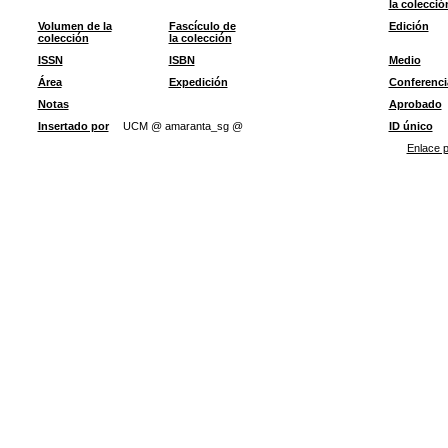
la colecció
Volumen de la
Fascículo de
Edición
colección
la colección
ISSN
ISBN
Medio
Área
Expedición
Conferenci
Notas
Aprobado
Insertado por
UCM @ amaranta_sg @
ID único
Enlace p