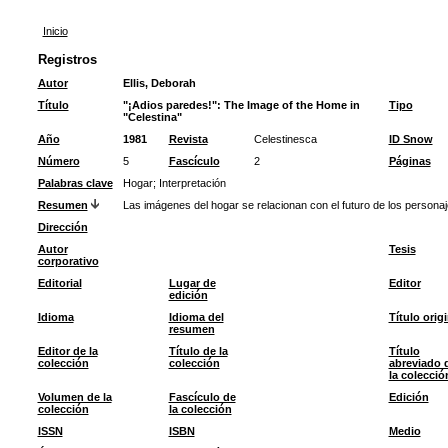
Inicio
Registros
Autor
Ellis, Deborah
Título
"¡Adios paredes!": The Image of the Home in
Tipo
"Celestina"
Año
1981
Revista
Celestinesca
ID Snow
Número
5
Fascículo
2
Páginas
Palabras clave
Hogar
;
Interpretación
Resumen
Las imágenes del hogar se relacionan con el futuro de los personaj
Dirección
Autor
Tesis
corporativo
Editorial
Lugar de
Editor
edición
Idioma
Idioma del
Título origi
resumen
Editor de la
Título de la
Título
colección
colección
abreviado 
la colecció
Volumen de la
Fascículo de
Edición
colección
la colección
ISSN
ISBN
Medio