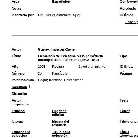
Área
Expedición
Conferenci
Notas
Aprobado
Insertado por
Uni-Trier @ amaranta_sg @
ID único
Enlace p
Autor
Guerry, François-Xavier
Título
La maison de Celestina ou la perpétuelle
Tipo
recomposition de l'intime (1502-1542)
Año
2025
Revista
Savoirs en prisme
ID Snow
Número
20
Fascículo
Páginas
Palabras clave
Hogar
;
Intimidad
;
Celestinesca
Resumen
Dirección
Autor
Tesis
corporativo
Editorial
Lugar de
Editor
edición
Idioma
Idioma del
Título origi
resumen
Editor de la
Título de la
Título
colección
colección
abreviado 