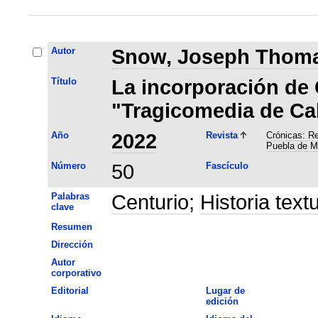
Autor
Snow, Joseph Thom
Título
La incorporación de 
"Tragicomedia de Cal
Año
2022
Revista
Crónicas: Re
Puebla de M
Número
50
Fascículo
Palabras
Centurio
;
Historia text
clave
Resumen
Dirección
Autor
corporativo
Editorial
Lugar de
edición