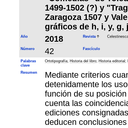
1499-1502 (?) y "Tra
Zaragoza 1507 y Vale
gráficos de h, i, y, g, j
Año
2018
Revista
Celestinesc
Número
42
Fascículo
Palabras
Ortotipografía
;
Historia del libro
;
Historia editorial
;
clave
Resumen
Mediante criterios cuan
detenidamente los usos d
función de su posición
cuenta las coincidenci
ediciones consignadas e
deducen conclusiones s