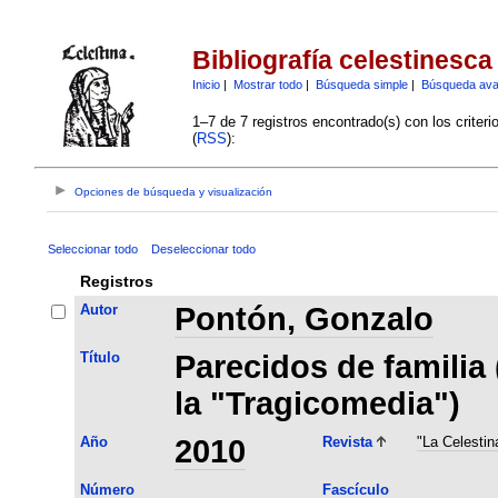
Bibliografía celestinesca
Inicio
|
Mostrar todo
|
Búsqueda simple
|
Búsqueda av
1–7 de 7 registros encontrado(s) con los criter
(
RSS
):
Opciones de búsqueda y visualización
Seleccionar todo
Deseleccionar todo
Registros
Autor
Pontón, Gonzalo
Título
Parecidos de familia
la "Tragicomedia")
Año
2010
Revista
"La Celestin
Número
Fascículo