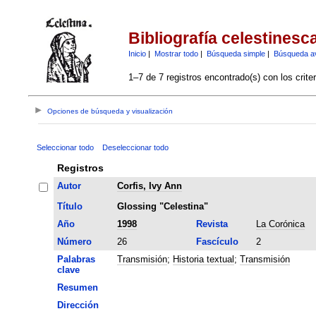
Bibliografía celestinesc
Inicio
|
Mostrar todo
|
Búsqueda simple
|
Búsqueda a
1–7 de 7 registros encontrado(s) con los crite
Opciones de búsqueda y visualización
Seleccionar todo
Deseleccionar todo
Registros
Autor
Corfis, Ivy Ann
Título
Glossing "Celestina"
Año
1998
Revista
La Corónica
Número
26
Fascículo
2
Palabras
Transmisión
;
Historia textual
;
Transmisión
clave
Resumen
Dirección