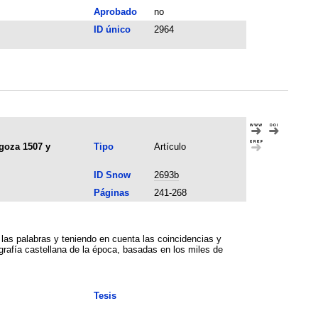
Aprobado
no
ID único
2964
agoza 1507 y
Tipo
Artículo
ID Snow
2693b
Páginas
241-268
n las palabras y teniendo en cuenta las coincidencias y
grafía castellana de la época, basadas en los miles de
Tesis