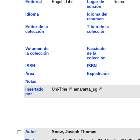
Editorial
Bagatti Libri
Lugar de
Roma
edición
Idioma
Idioma del
resumen
Editor de la
Título de la
colección
colección
Volumen de
Fascículo
la colección
de la
colección
ISSN
ISBN
Área
Expedición
Notas
Insertado
Uni-Trier @ amaranta_sg @
por
Autor
Snow, Joseph Thomas