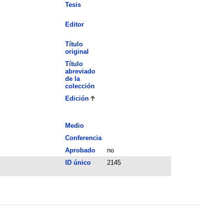
Tesis
Editor
Título
original
Título
abreviado
de la
colección
Edición
Medio
Conferencia
Aprobado
no
ID único
2145