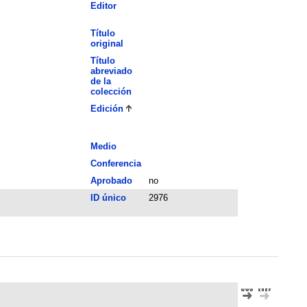
Editor
Título
original
Título
abreviado
de la
colección
Edición
Medio
Conferencia
Aprobado
no
ID único
2976