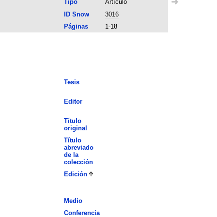
Tipo
Artículo
ID Snow
3016
Páginas
1-18
Tesis
Editor
Título
original
Título
abreviado
de la
colección
Edición
Medio
Conferencia