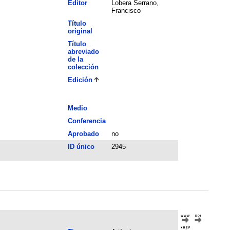
Editor
Lobera Serrano,
Francisco
Título
original
Título
abreviado
de la
colección
Edición
Medio
Conferencia
Aprobado
no
ID único
2945