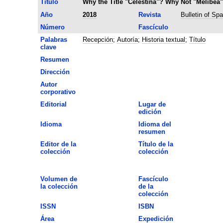
Título
Why the Title "Celestina"? Why Not "Melibea
Año
2018
Revista
Bulletin of Sp
Número
Fascículo
Palabras
Recepción
;
Autoría
;
Historia textual
;
Título
clave
Resumen
Dirección
Autor
corporativo
Editorial
Lugar de
edición
Idioma
Idioma del
resumen
Editor de la
Título de la
colección
colección
Volumen de
Fascículo
la colección
de la
colección
ISSN
ISBN
Área
Expedición