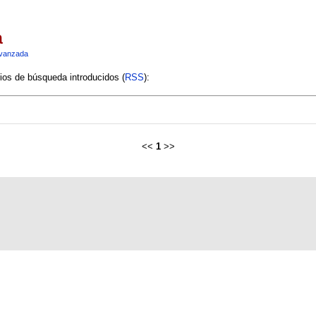
a
vanzada
rios de búsqueda introducidos (
RSS
):
<<
1
>>