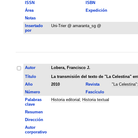
ISSN
ISBN
Área
Expedición
Notas
Insertado
Uni-Trier @ amaranta_sg @
por
Autor
Lobera, Francisco J.
Título
La transmisión del texto de "La Celestina" en
Año
2010
Revista
"La Celestina"
Número
Fascículo
Palabras
Historia editorial
;
Historia textual
clave
Resumen
Dirección
Autor
corporativo