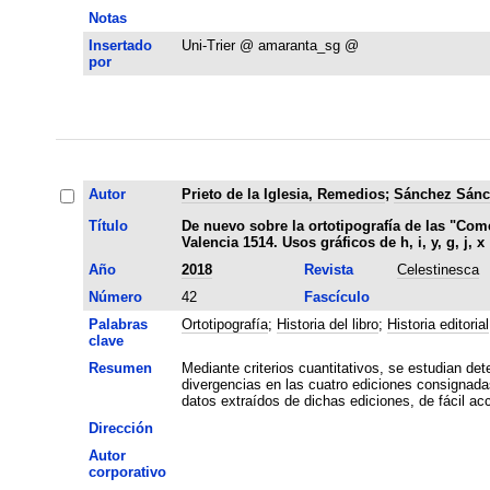
Notas
Insertado
Uni-Trier @ amaranta_sg @
por
Autor
Prieto de la Iglesia, Remedios
;
Sánchez Sánc
Título
De nuevo sobre la ortotipografía de las "Com
Valencia 1514. Usos gráficos de h, i, y, g, j, x
Año
2018
Revista
Celestinesca
Número
42
Fascículo
Palabras
Ortotipografía
;
Historia del libro
;
Historia editorial
clave
Resumen
Mediante criterios cuantitativos, se estudian det
divergencias en las cuatro ediciones consignadas
datos extraídos de dichas ediciones, de fácil ac
Dirección
Autor
corporativo