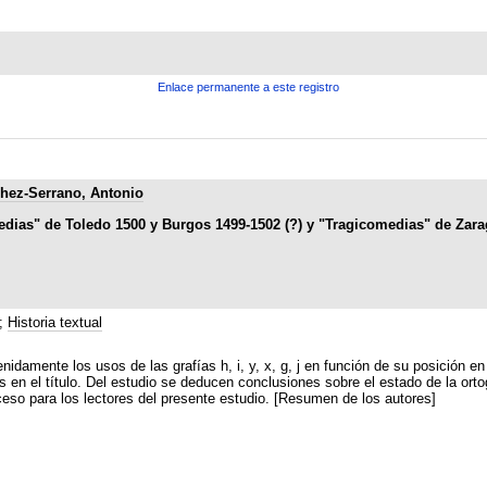
Enlace permanente a este registro
hez-Serrano, Antonio
edias" de Toledo 1500 y Burgos 1499-1502 (?) y "Tragicomedias" de Zar
;
Historia textual
enidamente los usos de las grafías h, i, y, x, g, j en función de su posición e
 en el título. Del estudio se deducen conclusiones sobre el estado de la orto
ceso para los lectores del presente estudio. [Resumen de los autores]