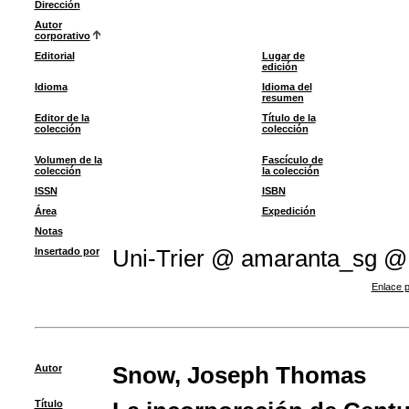
Dirección
Autor
corporativo
Editorial
Lugar de
edición
Idioma
Idioma del
resumen
Editor de la
Título de la
colección
colección
Volumen de la
Fascículo de
colección
la colección
ISSN
ISBN
Área
Expedición
Notas
Insertado por
Uni-Trier @ amaranta_sg @
Enlace p
Autor
Snow, Joseph Thomas
Título