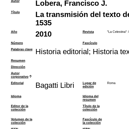
Autor
Lobera, Francisco J.
Título
La transmisión del texto d
1535
Año
2010
Revista
"La Celestina":
Número
Fascículo
Palabras clave
Historia editorial
;
Historia te
Resumen
Dirección
Autor
corporativo
Editorial
Bagatti Libri
Lugar de
Roma
edición
Idioma
Idioma del
resumen
Editor de la
Título de la
colección
colección
Volumen de la
Fascículo de
colección
la colección