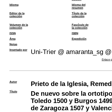
Idioma
Idioma del
resumen
Editor de la
Título de la
colección
colección
Volumen de la
Fascículo de
colección
la colección
ISSN
ISBN
Área
Expedición
Notas
Insertado por
Uni-Trier @ amaranta_sg @
Enlace p
Autor
Prieto de la Iglesia, Remed
Título
De nuevo sobre la ortotip
Toledo 1500 y Burgos 1499
de Zaragoza 1507 y Valenci