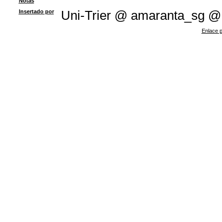
Notas
Insertado por
Uni-Trier @ amaranta_sg @
Enlace p