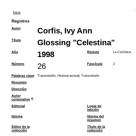
Inicio
Registros
Autor
Corfis, Ivy Ann
Título
Glossing "Celestina"
Año
1998
Revista
La Corónica
Número
26
Fascículo
2
Palabras clave
Transmisión
;
Historia textual
;
Transmisión
Resumen
Dirección
Autor
corporativo
Editorial
Lugar de
edición
Idioma
Idioma del
resumen
Editor de la
Título de la
colección
colección