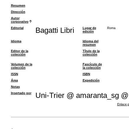
Resumen
Dirección
Autor
corporativo
Editorial
Bagatti Libri
Lugar de
Roma
edición
Idioma
Idioma del
resumen
Editor de la
Título de la
colección
colección
Volumen de la
Fascículo de
colección
la colección
ISSN
ISBN
Área
Expedición
Notas
Insertado por
Uni-Trier @ amaranta_sg @
Enlace p