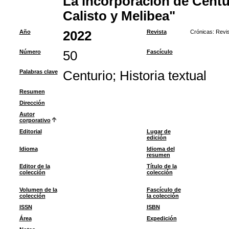
La incorporación de Centu
Calisto y Melibea"
Año
2022
Revista
Crónicas: Revis
Número
50
Fascículo
Palabras clave
Centurio
;
Historia textual
Resumen
Dirección
Autor
corporativo
Editorial
Lugar de
edición
Idioma
Idioma del
resumen
Editor de la
Título de la
colección
colección
Volumen de la
Fascículo de
colección
la colección
ISSN
ISBN
Área
Expedición