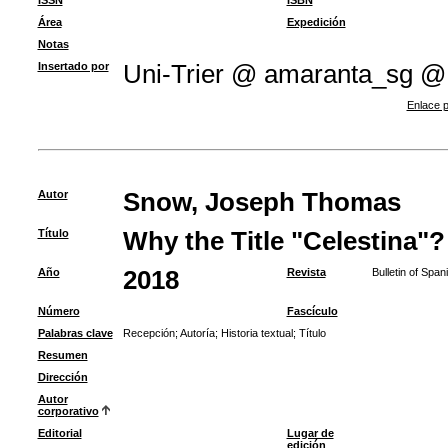
ISSN
ISBN
Área
Expedición
Notas
Insertado por
Uni-Trier @ amaranta_sg @
Enlace p
Autor
Snow, Joseph Thomas
Título
Why the Title "Celestina"
Año
2018
Revista
Bulletin of Span
Número
Fascículo
Palabras clave
Recepción
;
Autoría
;
Historia textual
;
Título
Resumen
Dirección
Autor
corporativo
Editorial
Lugar de
edición