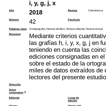
i, y, g, j, x
Año
2018
Revista
Celestinesca
Número
42
Fascículo
Palabras clave
Ortotipografía
;
Historia del libro
;
Historia editorial
;
Historia textual
Resumen
Mediante criterios cuantitat
las grafías h, i, y, x, g, j en
teniendo en cuenta las coinc
ediciones consignadas en el 
sobre el estado de la ortogr
miles de datos extraídos de 
lectores del presente estudi
Dirección
Autor
corporativo
Editorial
Lugar de
edición
Idioma
Idioma del