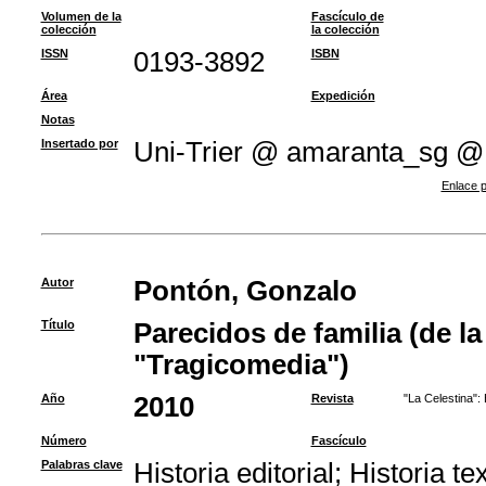
Volumen de la
Fascículo de
colección
la colección
ISSN
0193-3892
ISBN
Área
Expedición
Notas
Insertado por
Uni-Trier @ amaranta_sg @
Enlace p
Autor
Pontón, Gonzalo
Título
Parecidos de familia (de l
"Tragicomedia")
Año
2010
Revista
"La Celestina":
Número
Fascículo
Palabras clave
Historia editorial
;
Historia te