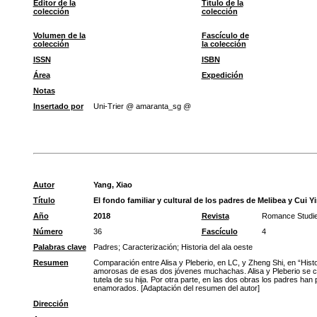
Editor de la
Título de la
colección
colección
Volumen de la
Fascículo de
colección
la colección
ISSN
ISBN
Área
Expedición
Notas
Insertado por
Uni-Trier @ amaranta_sg @
Autor
Yang, Xiao
Título
El fondo familiar y cultural de los padres de Melibea y Cui Y
Año
2018
Revista
Romance Studi
Número
36
Fascículo
4
Palabras clave
Padres
;
Caracterización
;
Historia del ala oeste
Resumen
Comparación entre Alisa y Pleberio, en LC, y Zheng Shi, en “Histo
amorosas de esas dos jóvenes muchachas. Alisa y Pleberio se carac
tutela de su hija. Por otra parte, en las dos obras los padres h
enamorados. [Adaptación del resumen del autor]
Dirección