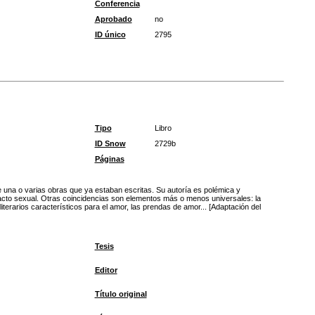
Conferencia
Aprobado
no
ID único
2795
Tipo
Libro
ID Snow
2729b
Páginas
e una o varias obras que ya estaban escritas. Su autoría es polémica y
acto sexual. Otras coincidencias son elementos más o menos universales: la
terarios característicos para el amor, las prendas de amor... [Adaptación del
Tesis
Editor
Título original