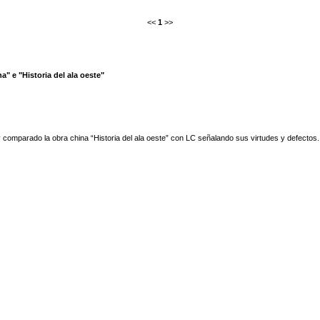
<<
1
>>
a" e "Historia del ala oeste"
comparado la obra china “Historia del ala oeste” con LC señalando sus virtudes y defectos. 