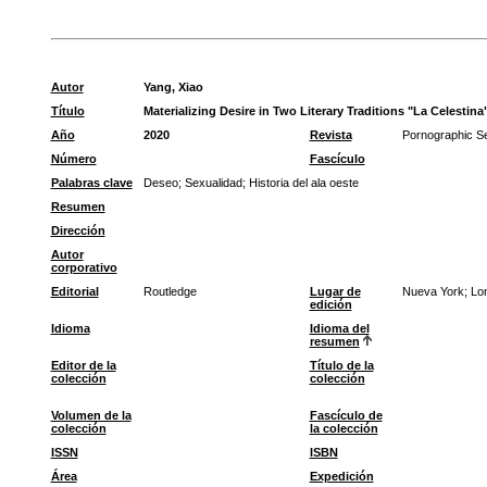
Autor
Yang, Xiao
Título
Materializing Desire in Two Literary Traditions "La Celesti
Año
2020
Revista
Pornographic Se
Número
Fascículo
Palabras clave
Deseo
;
Sexualidad
;
Historia del ala oeste
Resumen
Dirección
Autor
corporativo
Editorial
Routledge
Lugar de
Nueva York; Lo
edición
Idioma
Idioma del
resumen
Editor de la
Título de la
colección
colección
Volumen de la
Fascículo de
colección
la colección
ISSN
ISBN
Área
Expedición