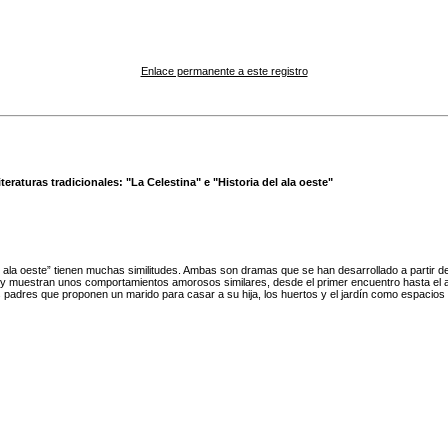
Enlace permanente a este registro
raturas tradicionales: "La Celestina" e "Historia del ala oeste"
el ala oeste” tienen muchas similitudes. Ambas son dramas que se han desarrollado a partir d
n y muestran unos comportamientos amorosos similares, desde el primer encuentro hasta el 
 padres que proponen un marido para casar a su hija, los huertos y el jardín como espacios li