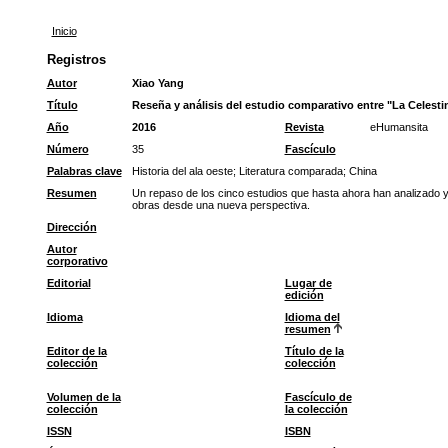
Inicio
Registros
Autor
Xiao Yang
Título
Reseña y análisis del estudio comparativo entre "La Celestin
Año
2016
Revista
eHumansita
Número
35
Fascículo
Palabras clave
Historia del ala oeste
;
Literatura comparada
;
China
Resumen
Un repaso de los cinco estudios que hasta ahora han analizado y 
obras desde una nueva perspectiva.
Dirección
Autor
corporativo
Editorial
Lugar de
edición
Idioma
Idioma del
resumen
Editor de la
Título de la
colección
colección
Volumen de la
Fascículo de
colección
la colección
ISSN
ISBN