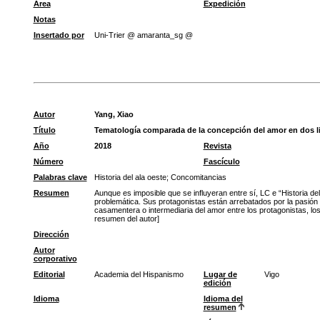
Área
Expedición
Notas
Insertado por
Uni-Trier @ amaranta_sg @
Autor
Yang, Xiao
Título
Tematología comparada de la concepción del amor en dos lite
Año
2018
Revista
Número
Fascículo
Palabras clave
Historia del ala oeste
;
Concomitancias
Resumen
Aunque es imposible que se influyeran entre sí, LC e “Historia d
problemática. Sus protagonistas están arrebatados por la pasió
casamentera o intermediaria del amor entre los protagonistas, los
resumen del autor]
Dirección
Autor
corporativo
Editorial
Academia del Hispanismo
Lugar de
Vigo
edición
Idioma
Idioma del
resumen