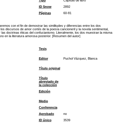
Tipo
Capítulo de libro
ID Snow
2892
Páginas
60-81
remos con el fin de demostrar las similitudes y diferencias entre los dos
los discursos de amor cortés de la poesía cancioneril y la novela sentimental,
las doctrinas éticas del confucianismo. Literalmente, los dos muestran la misma
no en la literatura amorosa posterior. [Resumen del autor]
Tesis
Editor
Puchol Vázquez, Blanca
Título original
Título
abreviado de
la colección
Edición
Medio
Conferencia
Aprobado
no
ID único
3539