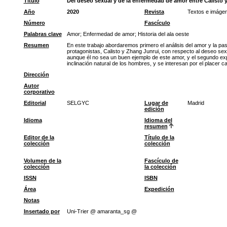
Título
Del deseo sexual y de la enfermedad de amor entre Calisto 
Año
2020
Revista
Textos e imáge
Número
Fascículo
Palabras clave
Amor
;
Enfermedad de amor
;
Historia del ala oeste
Resumen
En este trabajo abordaremos primero el análisis del amor y la pas
protagonistas, Calisto y Zhang Junrui, con respecto al deseo sex
aunque él no sea un buen ejemplo de este amor, y el segundo expr
inclinación natural de los hombres, y se interesan por el placer
Dirección
Autor
corporativo
Editorial
SELGYC
Lugar de
Madrid
edición
Idioma
Idioma del
resumen
Editor de la
Título de la
colección
colección
Volumen de la
Fascículo de
colección
la colección
ISSN
ISBN
Área
Expedición
Notas
Insertado por
Uni-Trier @ amaranta_sg @