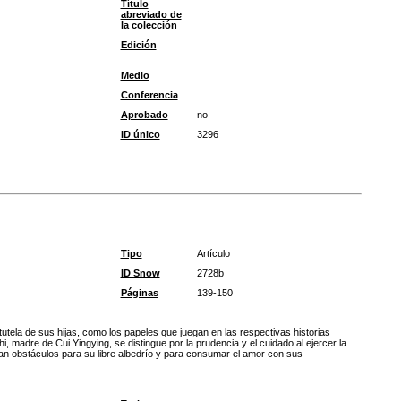
Título
abreviado de
la colección
Edición
Medio
Conferencia
Aprobado
no
ID único
3296
Tipo
Artículo
ID Snow
2728b
Páginas
139-150
tutela de sus hijas, como los papeles que juegan en las respectivas historias
 madre de Cui Yingying, se distingue por la prudencia y el cuidado al ejercer la
ran obstáculos para su libre albedrío y para consumar el amor con sus