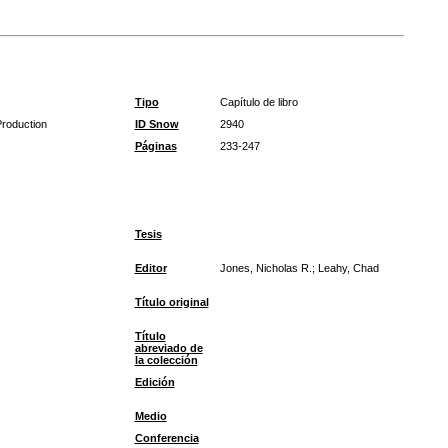
Tipo
Capítulo de libro
Production
ID Snow
2940
Páginas
233-247
Tesis
Editor
Jones, Nicholas R.; Leahy, Chad
Título original
Título
abreviado de
la colección
Edición
Medio
Conferencia