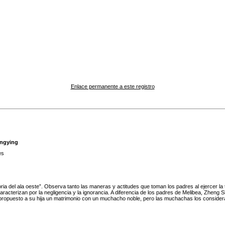
Enlace permanente a este registro
ingying
es
ria del ala oeste”. Observa tanto las maneras y actitudes que toman los padres al ejercer la 
terizan por la negligencia y la ignorancia. A diferencia de los padres de Melibea, Zheng Shi,
an propuesto a su hija un matrimonio con un muchacho noble, pero las muchachas los conside