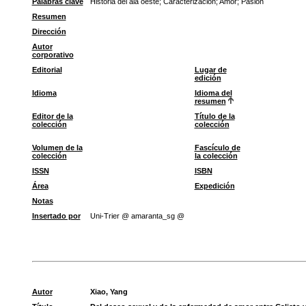
Palabras clave
Historia del ala oeste
;
Caracterización
;
Amor
;
Pasión
Resumen
Dirección
Autor
corporativo
Editorial
Lugar de
edición
Idioma
Idioma del
resumen
Editor de la
Título de la
colección
colección
Volumen de la
Fascículo de
colección
la colección
ISSN
ISBN
Área
Expedición
Notas
Insertado por
Uni-Trier @ amaranta_sg @
Autor
Xiao, Yang