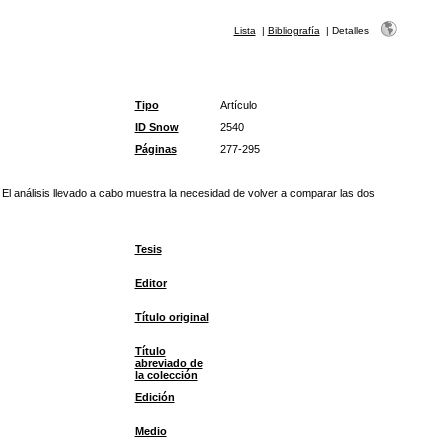
Lista
|
Bibliografía
|
Detalles
Tipo
Artículo
ID Snow
2540
Páginas
277-295
El análisis llevado a cabo muestra la necesidad de volver a comparar las dos
Tesis
Editor
Título original
Título
abreviado de
la colección
Edición
Medio