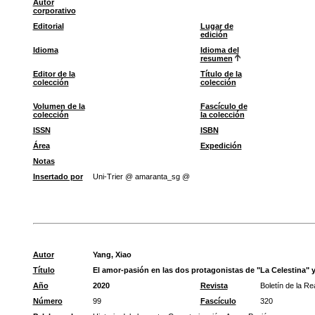
Autor
corporativo
Editorial
Lugar de
edición
Idioma
Idioma del
resumen
Editor de la
Título de la
colección
colección
Volumen de la
Fascículo de
colección
la colección
ISSN
ISBN
Área
Expedición
Notas
Insertado por
Uni-Trier @ amaranta_sg @
Autor
Yang, Xiao
Título
El amor-pasión en las dos protagonistas de "La Celestina" y 
Año
2020
Revista
Boletín de la R
Número
99
Fascículo
320