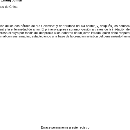
y Zhang Junrui
nes de China
ión de los dos héroes de “La Celestina” y de “Historia del ala oeste”, y, después, los compara
ual y la enfermedad de amor. El primero expresa su amor-pasión a través de la imi-tación de 
esa el suyo por medio del desprecio a los deberes de un joven letrado, quien debe respetar 
 carnal con sus amadas, estableciendo una base de la creación artística del pensamiento huma
Enlace permanente a este registro