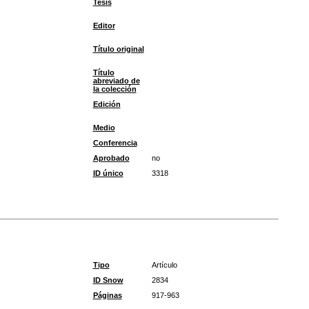
Tesis
Editor
Título original
Título
abreviado de
la colección
Edición
Medio
Conferencia
Aprobado
no
ID único
3318
Tipo
Artículo
ID Snow
2834
Páginas
917-963