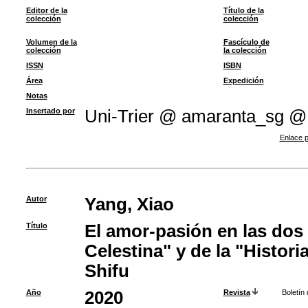
Editor de la
Título de la
colección
colección
Volumen de la
Fascículo de
colección
la colección
ISSN
ISBN
Área
Expedición
Notas
Insertado por
Uni-Trier @ amaranta_sg @
Enlace p
Autor
Yang, Xiao
Título
El amor-pasión en las dos
Celestina" y de la "Histori
Shifu
Año
2020
Revista
Boletín