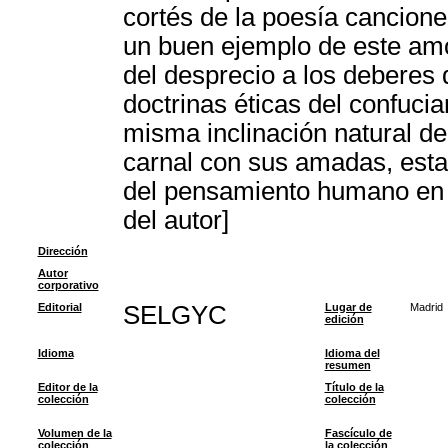
cortés de la poesía cancione
un buen ejemplo de este amo
del desprecio a los deberes 
doctrinas éticas del confuci
misma inclinación natural de
carnal con sus amadas, estab
del pensamiento humano en l
del autor]
Dirección
Autor
corporativo
Editorial
SELGYC
Lugar de
Madrid
edición
Idioma
Idioma del
resumen
Editor de la
Título de la
colección
colección
Volumen de la
Fascículo de
colección
la colección