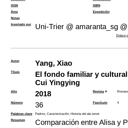
ISSN
ISBN
Área
Expedición
Notas
Insertado por
Uni-Trier @ amaranta_sg @
Enlace p
Autor
Yang, Xiao
Título
El fondo familiar y cultura
Cui Yingying
Año
2018
Revista
Romanc
Número
36
Fascículo
4
Palabras clave
Padres
;
Caracterización
;
Historia del ala oeste
Resumen
Comparación entre Alisa y Pl