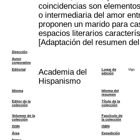
coincidencias son elemento
o intermediaria del amor ent
proponen un marido para casa
espacios literarios caracterí
[Adaptación del resumen del 
Dirección
Autor
corporativo
Editorial
Academia del
Lugar de
Vigo
edición
Hispanismo
Idioma
Idioma del
resumen
Editor de la
Título de la
colección
colección
Volumen de la
Fascículo de
colección
la colección
ISSN
ISBN
Área
Expedición