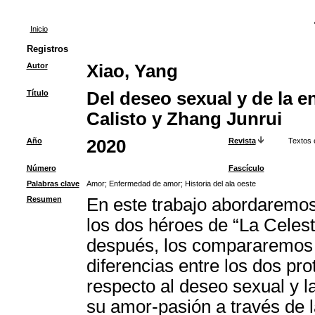
Inicio
Registros
Autor
Xiao, Yang
Título
Del deseo sexual y de la 
Calisto y Zhang Junrui
Año
2020
Revista
Textos 
Número
Fascículo
Palabras clave
Amor
;
Enfermedad de amor
;
Historia del ala oeste
Resumen
En este trabajo abordaremos 
los dos héroes de “La Celesti
después, los compararemos co
diferencias entre los dos pro
respecto al deseo sexual y 
su amor-pasión a través de l