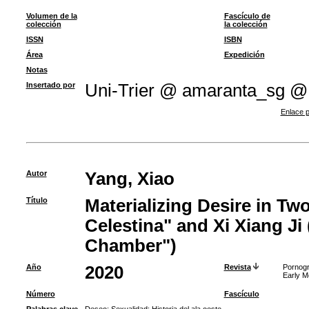
Volumen de la
Fascículo de
colección
la colección
ISSN
ISBN
Área
Expedición
Notas
Insertado por
Uni-Trier @ amaranta_sg @
Enlace p
Autor
Yang, Xiao
Título
Materializing Desire in Two
Celestina" and Xi Xiang J
Chamber")
Año
2020
Revista
Pornogr
Early M
Número
Fascículo