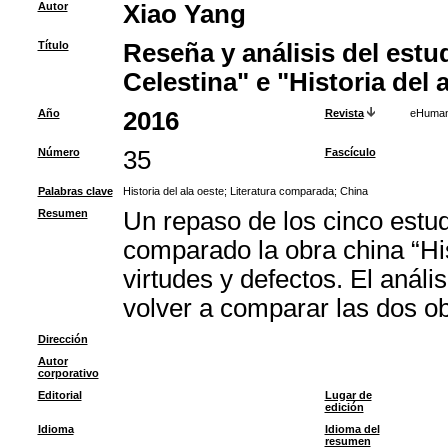
Autor
Xiao Yang
Título
Reseña y análisis del estu
Celestina" e "Historia del 
Año
2016
Revista
eHuman
Número
35
Fascículo
Palabras clave
Historia del ala oeste
;
Literatura comparada
;
China
Resumen
Un repaso de los cinco estu
comparado la obra china “Hi
virtudes y defectos. El anál
volver a comparar las dos o
Dirección
Autor
corporativo
Editorial
Lugar de
edición
Idioma
Idioma del
resumen