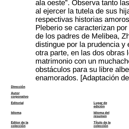
ala oeste”. Observa tanto l
al ejercer la tutela de sus h
respectivas historias amoro
Pleberio se caracterizan por 
de los padres de Melibea, Z
distingue por la prudencia y e
otra parte, en las dos obras
matrimonio con un muchacho
obstáculos para su libre alb
enamorados. [Adaptación del
Dirección
Autor
corporativo
Editorial
Lugar de
edición
Idioma
Idioma del
resumen
Editor de la
Título de la
colección
colección