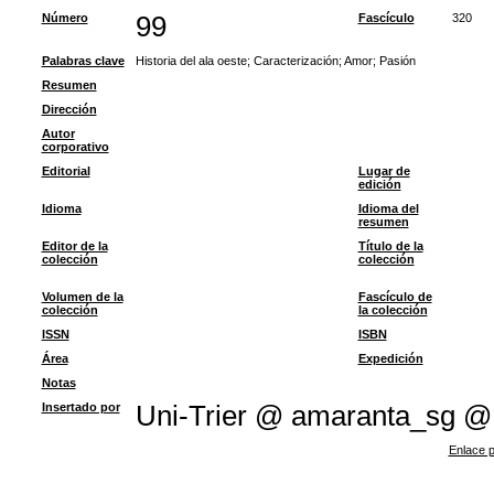
Número
99
Fascículo
320
Palabras clave
Historia del ala oeste
;
Caracterización
;
Amor
;
Pasión
Resumen
Dirección
Autor
corporativo
Editorial
Lugar de
edición
Idioma
Idioma del
resumen
Editor de la
Título de la
colección
colección
Volumen de la
Fascículo de
colección
la colección
ISSN
ISBN
Área
Expedición
Notas
Insertado por
Uni-Trier @ amaranta_sg @
Enlace p