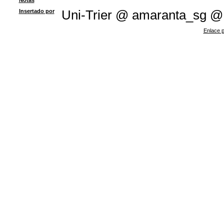
Notas
Insertado por
Uni-Trier @ amaranta_sg @
Enlace p