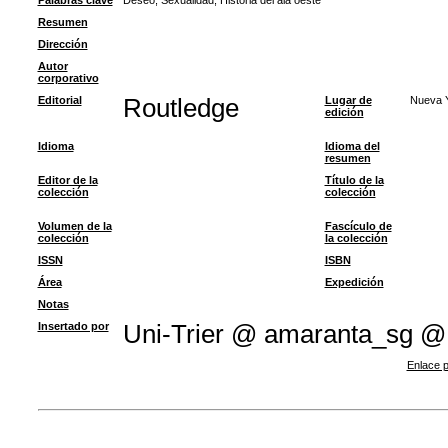
Palabras clave
Deseo
;
Sexualidad
;
Historia del ala oeste
Resumen
Dirección
Autor
corporativo
Editorial
Routledge
Lugar de
Nueva Y
edición
Idioma
Idioma del
resumen
Editor de la
Título de la
colección
colección
Volumen de la
Fascículo de
colección
la colección
ISSN
ISBN
Área
Expedición
Notas
Insertado por
Uni-Trier @ amaranta_sg @
Enlace p