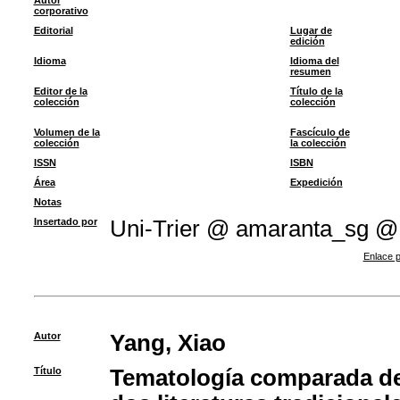
Autor
corporativo
Editorial
Lugar de
edición
Idioma
Idioma del
resumen
Editor de la
Título de la
colección
colección
Volumen de la
Fascículo de
colección
la colección
ISSN
ISBN
Área
Expedición
Notas
Insertado por
Uni-Trier @ amaranta_sg @
Enlace p
Autor
Yang, Xiao
Título
Tematología comparada de