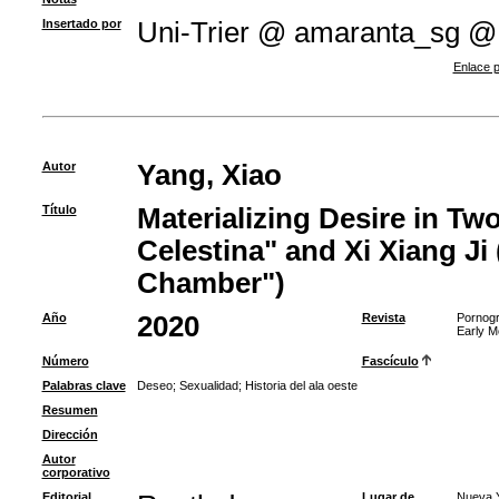
Insertado por
Uni-Trier @ amaranta_sg @
Enlace p
Autor
Yang, Xiao
Título
Materializing Desire in Two
Celestina" and Xi Xiang J
Chamber")
Año
2020
Revista
Pornogr
Early M
Número
Fascículo
Palabras clave
Deseo
;
Sexualidad
;
Historia del ala oeste
Resumen
Dirección
Autor
corporativo
Editorial
Lugar de
Nueva Y