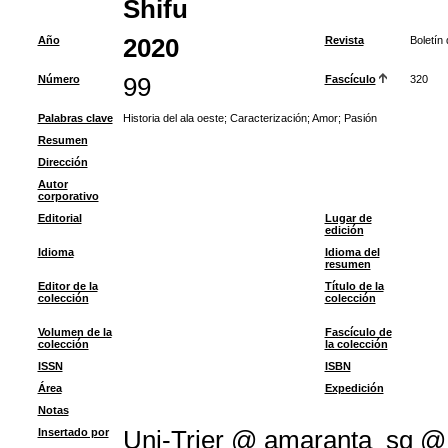
Shifu
Año
2020
Revista
Boletín
Número
99
Fascículo
320
Palabras clave
Historia del ala oeste
;
Caracterización
;
Amor
;
Pasión
Resumen
Dirección
Autor
corporativo
Editorial
Lugar de
edición
Idioma
Idioma del
resumen
Editor de la
Título de la
colección
colección
Volumen de la
Fascículo de
colección
la colección
ISSN
ISBN
Área
Expedición
Notas
Insertado por
Uni-Trier @ amaranta_sg @