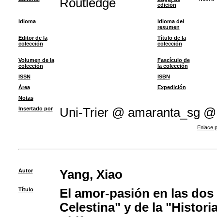
Routledge
edición
Idioma
Idioma del
resumen
Editor de la
Título de la
colección
colección
Volumen de la
Fascículo de
colección
la colección
ISSN
ISBN
Área
Expedición
Notas
Insertado por
Uni-Trier @ amaranta_sg @
Enlace p
Autor
Yang, Xiao
Título
El amor-pasión en las dos
Celestina" y de la "Histori