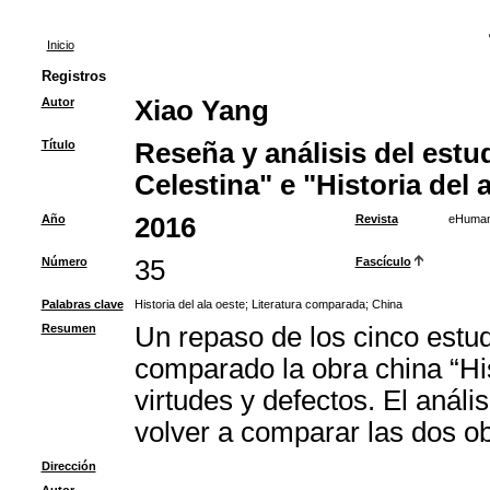
Inicio
Registros
Autor
Xiao Yang
Título
Reseña y análisis del estu
Celestina" e "Historia del 
Año
2016
Revista
eHuman
Número
35
Fascículo
Palabras clave
Historia del ala oeste
;
Literatura comparada
;
China
Resumen
Un repaso de los cinco estu
comparado la obra china “Hi
virtudes y defectos. El anál
volver a comparar las dos o
Dirección