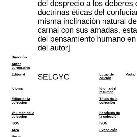
del desprecio a los deberes 
doctrinas éticas del confuci
misma inclinación natural de
carnal con sus amadas, estab
del pensamiento humano en l
del autor]
Dirección
Autor
corporativo
Editorial
SELGYC
Lugar de
Madrid
edición
Idioma
Idioma del
resumen
Editor de la
Título de la
colección
colección
Volumen de la
Fascículo de
colección
la colección
ISSN
ISBN
Área
Expedición
Notas