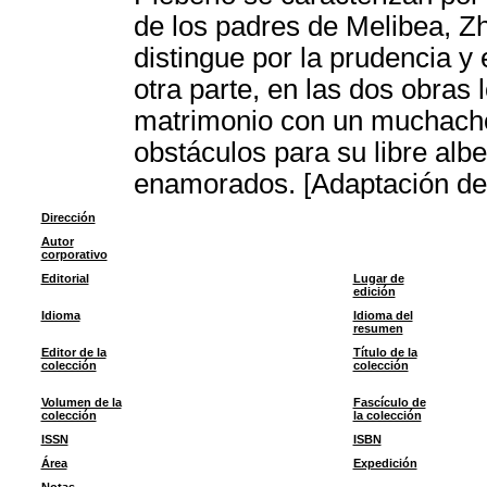
de los padres de Melibea, Z
distingue por la prudencia y e
otra parte, en las dos obras
matrimonio con un muchacho
obstáculos para su libre alb
enamorados. [Adaptación del
Dirección
Autor
corporativo
Editorial
Lugar de
edición
Idioma
Idioma del
resumen
Editor de la
Título de la
colección
colección
Volumen de la
Fascículo de
colección
la colección
ISSN
ISBN
Área
Expedición