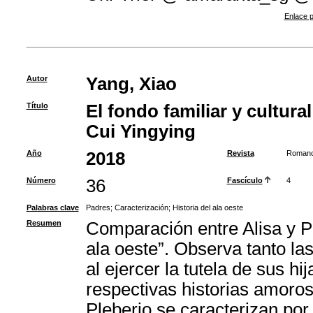
Enlace p
Autor
Yang, Xiao
Título
El fondo familiar y cultura
Cui Yingying
Año
2018
Revista
Romanc
Número
36
Fascículo
4
Palabras clave
Padres
;
Caracterización
;
Historia del ala oeste
Resumen
Comparación entre Alisa y Pl
ala oeste”. Observa tanto l
al ejercer la tutela de sus h
respectivas historias amoro
Pleberio se caracterizan por 