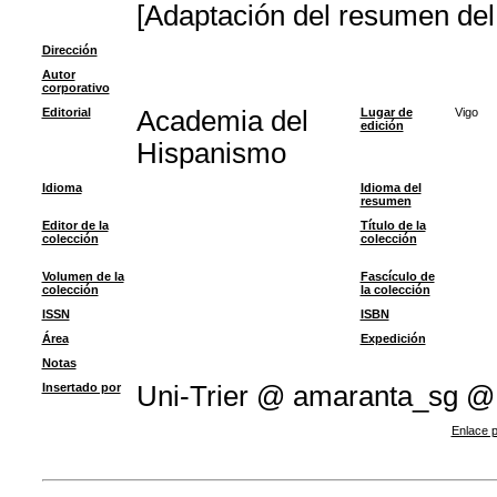
[Adaptación del resumen del 
Dirección
Autor
corporativo
Editorial
Academia del
Lugar de
Vigo
edición
Hispanismo
Idioma
Idioma del
resumen
Editor de la
Título de la
colección
colección
Volumen de la
Fascículo de
colección
la colección
ISSN
ISBN
Área
Expedición
Notas
Insertado por
Uni-Trier @ amaranta_sg @
Enlace p