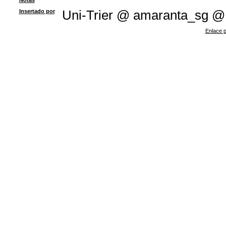
Notas
Insertado por
Uni-Trier @ amaranta_sg @
Enlace p