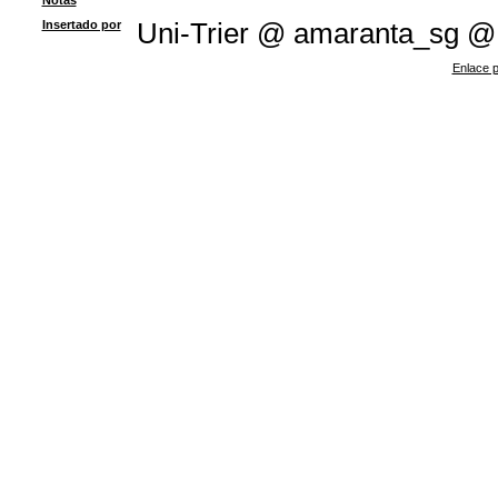
Notas
Insertado por
Uni-Trier @ amaranta_sg @
Enlace p