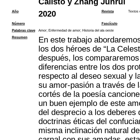
Calisto y Zhang Junrui
Año
2020
Revista
Textos 
Número
Fascículo
Palabras clave
Amor
;
Enfermedad de amor
;
Historia del ala oeste
Resumen
En este trabajo abordaremos 
los dos héroes de “La Celesti
después, los compararemos co
diferencias entre los dos pro
respecto al deseo sexual y 
su amor-pasión a través de l
cortés de la poesía cancione
un buen ejemplo de este amo
del desprecio a los deberes 
doctrinas éticas del confuci
misma inclinación natural de
carnal con sus amadas, estab