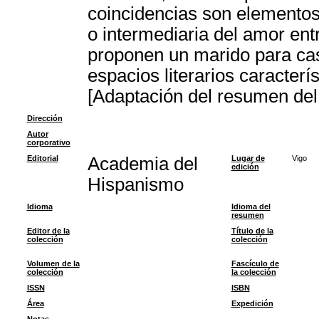
coincidencias son elemento
o intermediaria del amor ent
proponen un marido para casa
espacios literarios caracterí
[Adaptación del resumen del 
Dirección
Autor
corporativo
Editorial
Academia del
Lugar de
Vigo
edición
Hispanismo
Idioma
Idioma del
resumen
Editor de la
Título de la
colección
colección
Volumen de la
Fascículo de
colección
la colección
ISSN
ISBN
Área
Expedición