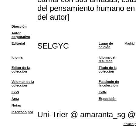
del pensamiento humano en l
del autor]
Dirección
Autor
corporativo
Editorial
SELGYC
Lugar de
Madrid
edición
Idioma
Idioma del
resumen
Editor de la
Título de la
colección
colección
Volumen de la
Fascículo de
colección
la colección
ISSN
ISBN
Área
Expedición
Notas
Insertado por
Uni-Trier @ amaranta_sg @
Enlace p