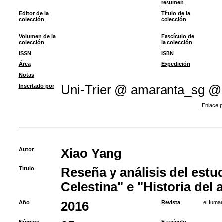
resumen
Editor de la
Título de la
colección
colección
Volumen de la
Fascículo de
colección
la colección
ISSN
ISBN
Área
Expedición
Notas
Insertado por
Uni-Trier @ amaranta_sg @
Enlace p
Autor
Xiao Yang
Título
Reseña y análisis del estu
Celestina" e "Historia del 
Año
2016
Revista
eHuman
Número
Fascículo