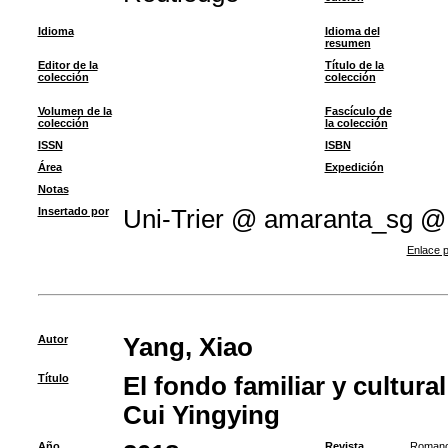
Idioma
Idioma del
resumen
Editor de la
Título de la
colección
colección
Volumen de la
Fascículo de
colección
la colección
ISSN
ISBN
Área
Expedición
Notas
Insertado por
Uni-Trier @ amaranta_sg @
Enlace p
Autor
Yang, Xiao
Título
El fondo familiar y cultura
Cui Yingying
Año
Revista
Romanc