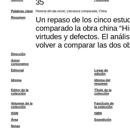
35
Palabras clave
Historia del ala oeste
;
Literatura comparada
;
China
Resumen
Un repaso de los cinco estu
comparado la obra china “Hi
virtudes y defectos. El anál
volver a comparar las dos o
Dirección
Autor
corporativo
Editorial
Lugar de
edición
Idioma
Idioma del
resumen
Editor de la
Título de la
colección
colección
Volumen de la
Fascículo de
colección
la colección
ISSN
ISBN
Área
Expedición
Notas