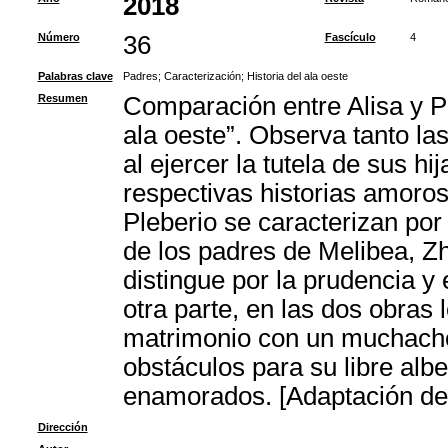
2018
Número
36
Fascículo
4
Palabras clave
Padres
;
Caracterización
;
Historia del ala oeste
Resumen
Comparación entre Alisa y Pl
ala oeste”. Observa tanto l
al ejercer la tutela de sus h
respectivas historias amoro
Pleberio se caracterizan por 
de los padres de Melibea, Z
distingue por la prudencia y e
otra parte, en las dos obras
matrimonio con un muchacho
obstáculos para su libre alb
enamorados. [Adaptación del
Dirección