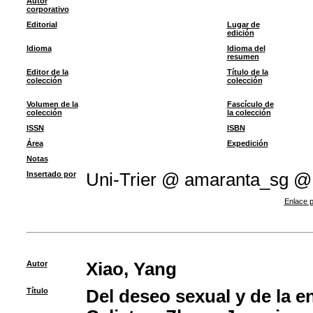
Autor
corporativo
Editorial
Lugar de
edición
Idioma
Idioma del
resumen
Editor de la
Título de la
colección
colección
Volumen de la
Fascículo de
colección
la colección
ISSN
ISBN
Área
Expedición
Notas
Insertado por
Uni-Trier @ amaranta_sg @
Enlace p
Autor
Xiao, Yang
Título
Del deseo sexual y de la 