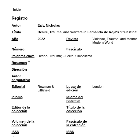
Inicio
Registro
Autor
Ealy, Nicholas
Título
Desire, Trauma, and Warfere in Fernando de Roja's "Celestina
Año
2022
Revista
Violence, Trauma, and Memory
Modern World
Número
Fascículo
Palabras clave
Deseo
;
Trauma
;
Guerra
;
Simbolismo
Resumen
Dirección
Autor
corporativo
Editorial
Rowman &
Lugar de
London
Littlefield
edición
Idioma
Idioma del
resumen
Editor de la
Título de la
colección
colección
Volumen de la
Fascículo de
colección
la colección
ISSN
ISBN