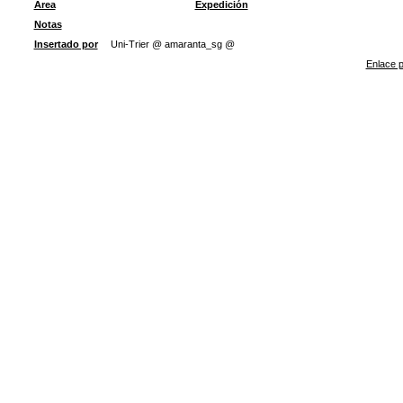
Área
Expedición
Notas
Insertado por
Uni-Trier @ amaranta_sg @
Enlace p