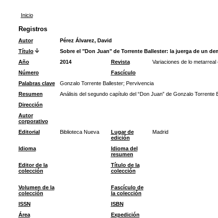
Inicio
Registros
Autor
Pérez Álvarez, David
Título
Sobre el "Don Juan" de Torrente Ballester: la juerga de un de
Año
2014
Revista
Variaciones de lo metarreal
Número
Fascículo
Palabras clave
Gonzalo Torrente Ballester
;
Pervivencia
Resumen
Análisis del segundo capítulo del “Don Juan” de Gonzalo Torrente Ba
Dirección
Autor
corporativo
Editorial
Biblioteca Nueva
Lugar de
Madrid
edición
Idioma
Idioma del
resumen
Editor de la
Título de la
colección
colección
Volumen de la
Fascículo de
colección
la colección
ISSN
ISBN
Área
Expedición