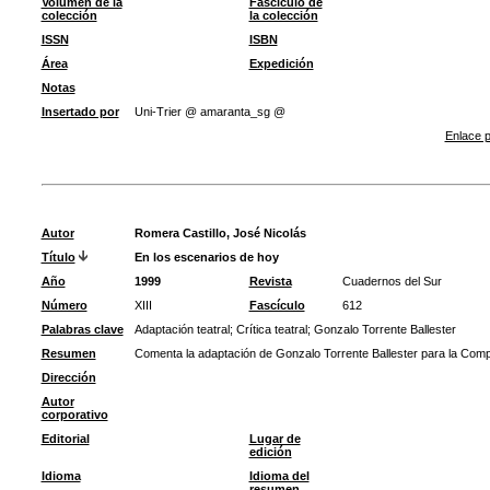
Volumen de la
Fascículo de
colección
la colección
ISSN
ISBN
Área
Expedición
Notas
Insertado por
Uni-Trier @ amaranta_sg @
Enlace p
Autor
Romera Castillo, José Nicolás
Título
En los escenarios de hoy
Año
1999
Revista
Cuadernos del Sur
Número
XIII
Fascículo
612
Palabras clave
Adaptación teatral
;
Crítica teatral
;
Gonzalo Torrente Ballester
Resumen
Comenta la adaptación de Gonzalo Torrente Ballester para la Comp
Dirección
Autor
corporativo
Editorial
Lugar de
edición
Idioma
Idioma del
resumen