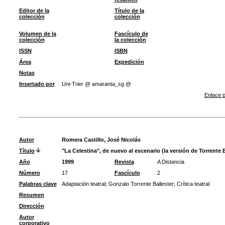
Editor de la
Título de la
colección
colección
Volumen de la
Fascículo de
colección
la colección
ISSN
ISBN
Área
Expedición
Notas
Insertado por
Uni-Trier @ amaranta_sg @
Enlace p
Autor
Romera Castillo, José Nicolás
Título
"La Celestina", de nuevo al escenario (la versión de Torrente B
Año
1999
Revista
A Distancia
Número
17
Fascículo
2
Palabras clave
Adaptación teatral
;
Gonzalo Torrente Ballester
;
Crítica teatral
Resumen
Dirección
Autor
corporativo