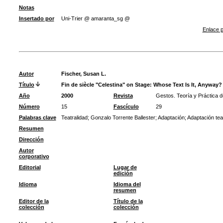
Notas
Insertado por
Uni-Trier @ amaranta_sg @
Enlace p
Autor
Fischer, Susan L.
Título
Fin de siècle "Celestina" on Stage: Whose Text Is It, Anyway?
Año
2000
Revista
Gestos. Teoría y Práctica d
Número
15
Fascículo
29
Palabras clave
Teatralidad
;
Gonzalo Torrente Ballester
;
Adaptación
;
Adaptación teat
Resumen
Dirección
Autor
corporativo
Editorial
Lugar de
edición
Idioma
Idioma del
resumen
Editor de la
Título de la
colección
colección