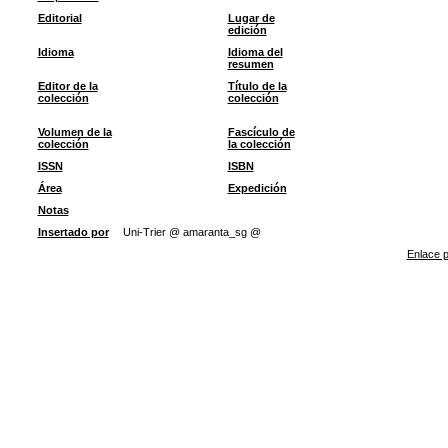
Editorial
Lugar de
edición
Idioma
Idioma del
resumen
Editor de la
Título de la
colección
colección
Volumen de la
Fascículo de
colección
la colección
ISSN
ISBN
Área
Expedición
Notas
Insertado por
Uni-Trier @ amaranta_sg @
Enlace p