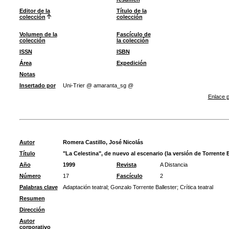
Editor de la
Título de la
colección
colección
Volumen de la
Fascículo de
colección
la colección
ISSN
ISBN
Área
Expedición
Notas
Insertado por
Uni-Trier @ amaranta_sg @
Enlace p
Autor
Romera Castillo, José Nicolás
Título
"La Celestina", de nuevo al escenario (la versión de Torrente B
Año
1999
Revista
A Distancia
Número
17
Fascículo
2
Palabras clave
Adaptación teatral
;
Gonzalo Torrente Ballester
;
Crítica teatral
Resumen
Dirección
Autor
corporativo