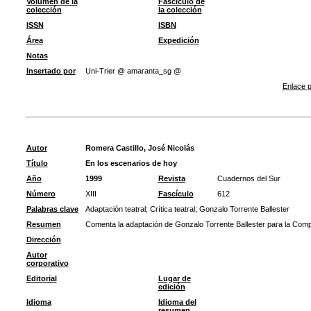
Volumen de la
Fascículo de
colección
la colección
ISSN
ISBN
Área
Expedición
Notas
Insertado por
Uni-Trier @ amaranta_sg @
Enlace p
Autor
Romera Castillo, José Nicolás
Título
En los escenarios de hoy
Año
1999
Revista
Cuadernos del Sur
Número
XIII
Fascículo
612
Palabras clave
Adaptación teatral
;
Crítica teatral
;
Gonzalo Torrente Ballester
Resumen
Comenta la adaptación de Gonzalo Torrente Ballester para la Comp
Dirección
Autor
corporativo
Editorial
Lugar de
edición
Idioma
Idioma del
resumen