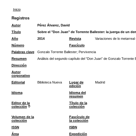
Inicio
Registros
Autor
Pérez Álvarez, David
Título
Sobre el "Don Juan" de Torrente Ballester: la juerga de un de
Año
2014
Revista
Variaciones de lo metarreal
Número
Fascículo
Palabras clave
Gonzalo Torrente Ballester
;
Pervivencia
Resumen
Análisis del segundo capítulo del “Don Juan” de Gonzalo Torrente Ba
Dirección
Autor
corporativo
Editorial
Biblioteca Nueva
Lugar de
Madrid
edición
Idioma
Idioma del
resumen
Editor de la
Título de la
colección
colección
Volumen de la
Fascículo de
colección
la colección
ISSN
ISBN
Área
Expedición