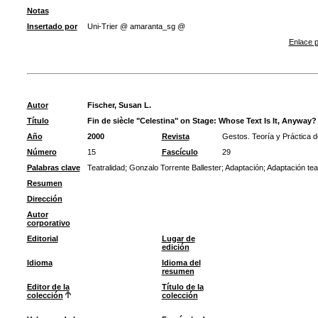
Notas
Insertado por
Uni-Trier @ amaranta_sg @
Enlace p
Autor
Fischer, Susan L.
Título
Fin de siècle "Celestina" on Stage: Whose Text Is It, Anyway?
Año
2000
Revista
Gestos. Teoría y Práctica d
Número
15
Fascículo
29
Palabras clave
Teatralidad
;
Gonzalo Torrente Ballester
;
Adaptación
;
Adaptación teat
Resumen
Dirección
Autor
corporativo
Editorial
Lugar de
edición
Idioma
Idioma del
resumen
Editor de la
Título de la
colección
colección