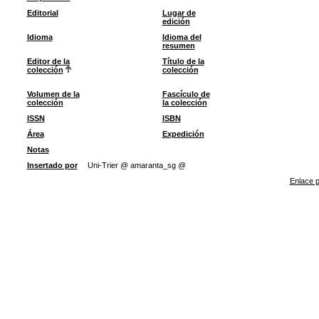
Editorial
Lugar de
edición
Idioma
Idioma del
resumen
Editor de la
Título de la
colección
colección
Volumen de la
Fascículo de
colección
la colección
ISSN
ISBN
Área
Expedición
Notas
Insertado por
Uni-Trier @ amaranta_sg @
Enlace p