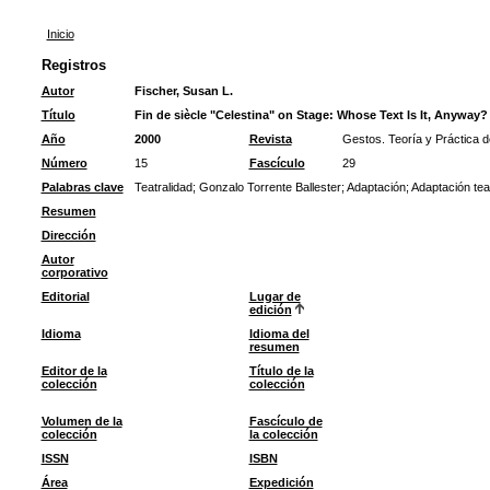
Inicio
Registros
Autor
Fischer, Susan L.
Título
Fin de siècle "Celestina" on Stage: Whose Text Is It, Anyway?
Año
2000
Revista
Gestos. Teoría y Práctica d
Número
15
Fascículo
29
Palabras clave
Teatralidad
;
Gonzalo Torrente Ballester
;
Adaptación
;
Adaptación teat
Resumen
Dirección
Autor
corporativo
Editorial
Lugar de
edición
Idioma
Idioma del
resumen
Editor de la
Título de la
colección
colección
Volumen de la
Fascículo de
colección
la colección
ISSN
ISBN
Área
Expedición