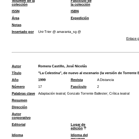
Volumen de la
Fascículo de
colección
la colección
ISSN
ISBN
Área
Expedición
Notas
Insertado por
Uni-Trier @ amaranta_sg @
Enlace p
Autor
Romera Castillo, José Nicolás
Título
"La Celestina", de nuevo al escenario (la versión de Torrente B
Año
1999
Revista
A Distancia
Número
17
Fascículo
2
Palabras clave
Adaptación teatral
;
Gonzalo Torrente Ballester
;
Crítica teatral
Resumen
Dirección
Autor
corporativo
Editorial
Lugar de
edición
Idioma
Idioma del
resumen