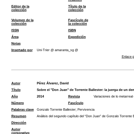
Editor de la
Título de la
colección
colección
Volumen de la
Fascículo de
colección
la colección
ISSN
ISBN
Área
Expedición
Notas
Insertado por
Uni-Trier @ amaranta_sg @
Enlace p
Autor
Pérez Álvarez, David
Título
Sobre el "Don Juan" de Torrente Ballester: la juerga de un de
Año
2014
Revista
Variaciones de lo metarreal
Número
Fascículo
Palabras clave
Gonzalo Torrente Ballester
;
Pervivencia
Resumen
Análisis del segundo capítulo del “Don Juan” de Gonzalo Torrente Ba
Dirección
Autor
corporativo