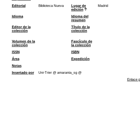
Editorial
Biblioteca Nueva
Lugar de
Madrid
edición
Idioma
Idioma del
resumen
Editor de la
Título de la
colección
colección
Volumen de la
Fascículo de
colección
la colección
ISSN
ISBN
Área
Expedición
Notas
Insertado por
Uni-Trier @ amaranta_sg @
Enlace p