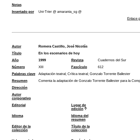
Notas
Insertado por
Uni-Trier @ amaranta_sg @
Enlace p
Autor
Romera Castillo, José Nicolás
Título
En los escenarios de hoy
Año
1999
Revista
Cuadernos del Sur
Número
XIII
Fascículo
612
Palabras clave
Adaptación teatral
;
Crítica teatral
;
Gonzalo Torrente Ballester
Resumen
Comenta la adaptación de Gonzalo Torrente Ballester para la Comp
Dirección
Autor
corporativo
Editorial
Lugar de
edición
Idioma
Idioma del
resumen
Editor de la
Título de la
colección
colección