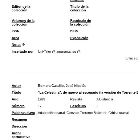
Editor de la
Título de la
colección
colección
Volumen de la
Fascículo de
colección
la colección
ISSN
ISBN
Área
Expedición
Notas
Insertado por
Uni-Trier @ amaranta_sg @
Enlace p
Autor
Romera Castillo, José Nicolás
Título
"La Celestina", de nuevo al escenario (la versión de Torrente B
Año
1999
Revista
A Distancia
Número
17
Fascículo
2
Palabras clave
Adaptación teatral
;
Gonzalo Torrente Ballester
;
Crítica teatral
Resumen
Dirección
Autor
corporativo