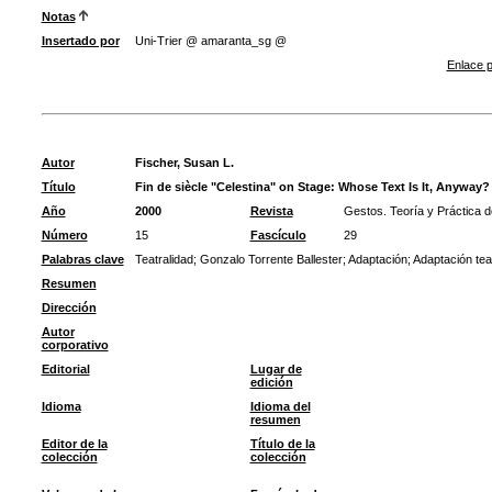
Notas
Insertado por
Uni-Trier @ amaranta_sg @
Enlace p
Autor
Fischer, Susan L.
Título
Fin de siècle "Celestina" on Stage: Whose Text Is It, Anyway?
Año
2000
Revista
Gestos. Teoría y Práctica d
Número
15
Fascículo
29
Palabras clave
Teatralidad
;
Gonzalo Torrente Ballester
;
Adaptación
;
Adaptación teat
Resumen
Dirección
Autor
corporativo
Editorial
Lugar de
edición
Idioma
Idioma del
resumen
Editor de la
Título de la
colección
colección