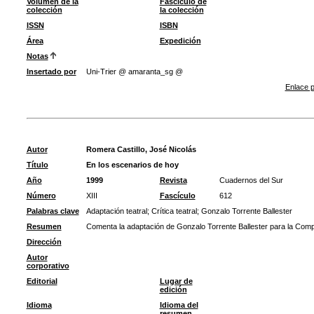
Volumen de la
Fascículo de
colección
la colección
ISSN
ISBN
Área
Expedición
Notas
Insertado por
Uni-Trier @ amaranta_sg @
Enlace p
Autor
Romera Castillo, José Nicolás
Título
En los escenarios de hoy
Año
1999
Revista
Cuadernos del Sur
Número
XIII
Fascículo
612
Palabras clave
Adaptación teatral
;
Crítica teatral
;
Gonzalo Torrente Ballester
Resumen
Comenta la adaptación de Gonzalo Torrente Ballester para la Comp
Dirección
Autor
corporativo
Editorial
Lugar de
edición
Idioma
Idioma del
resumen