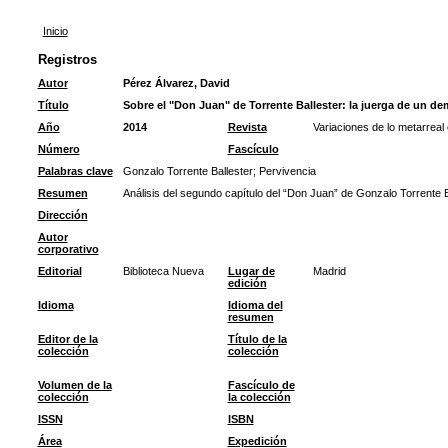
Inicio
Registros
Autor
Pérez Álvarez, David
Título
Sobre el "Don Juan" de Torrente Ballester: la juerga de un de
Año
2014
Revista
Variaciones de lo metarreal
Número
Fascículo
Palabras clave
Gonzalo Torrente Ballester
;
Pervivencia
Resumen
Análisis del segundo capítulo del “Don Juan” de Gonzalo Torrente Ba
Dirección
Autor
corporativo
Editorial
Biblioteca Nueva
Lugar de
Madrid
edición
Idioma
Idioma del
resumen
Editor de la
Título de la
colección
colección
Volumen de la
Fascículo de
colección
la colección
ISSN
ISBN
Área
Expedición