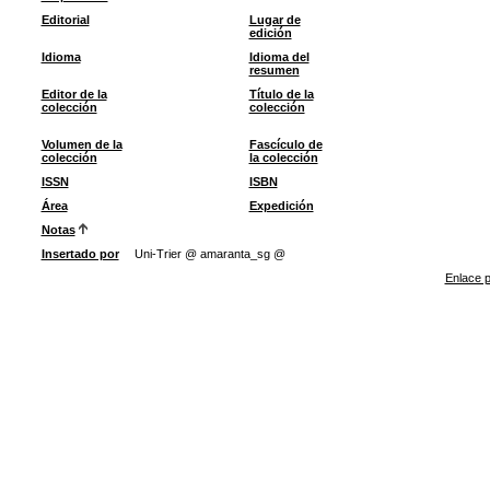
Editorial
Lugar de
edición
Idioma
Idioma del
resumen
Editor de la
Título de la
colección
colección
Volumen de la
Fascículo de
colección
la colección
ISSN
ISBN
Área
Expedición
Notas
Insertado por
Uni-Trier @ amaranta_sg @
Enlace p