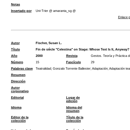
Notas
Insertado por
Uni-Trier @ amaranta_sg @
Enlace p
Autor
Fischer, Susan L.
Título
Fin de siècle "Celestina" on Stage: Whose Text Is It, Anyway?
Año
2000
Revista
Gestos. Teoría y Práctica d
Número
15
Fascículo
29
Palabras clave
Teatralidad
;
Gonzalo Torrente Ballester
;
Adaptación
;
Adaptación teat
Resumen
Dirección
Autor
corporativo
Editorial
Lugar de
edición
Idioma
Idioma del
resumen
Editor de la
Título de la
colección
colección