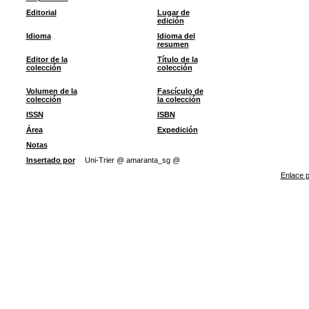
Editorial
Lugar de
edición
Idioma
Idioma del
resumen
Editor de la
Título de la
colección
colección
Volumen de la
Fascículo de
colección
la colección
ISSN
ISBN
Área
Expedición
Notas
Insertado por
Uni-Trier @ amaranta_sg @
Enlace p