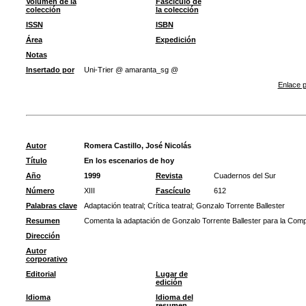
Volumen de la
Fascículo de
colección
la colección
ISSN
ISBN
Área
Expedición
Notas
Insertado por
Uni-Trier @ amaranta_sg @
Enlace p
Autor
Romera Castillo, José Nicolás
Título
En los escenarios de hoy
Año
1999
Revista
Cuadernos del Sur
Número
XIII
Fascículo
612
Palabras clave
Adaptación teatral
;
Crítica teatral
;
Gonzalo Torrente Ballester
Resumen
Comenta la adaptación de Gonzalo Torrente Ballester para la Comp
Dirección
Autor
corporativo
Editorial
Lugar de
edición
Idioma
Idioma del
resumen