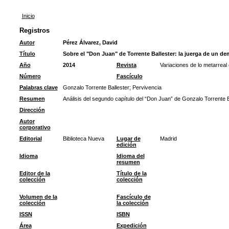
Inicio
Registros
Autor
Pérez Álvarez, David
Título
Sobre el "Don Juan" de Torrente Ballester: la juerga de un de
Año
2014
Revista
Variaciones de lo metarreal
Número
Fascículo
Palabras clave
Gonzalo Torrente Ballester
;
Pervivencia
Resumen
Análisis del segundo capítulo del “Don Juan” de Gonzalo Torrente Ba
Dirección
Autor
corporativo
Editorial
Biblioteca Nueva
Lugar de
Madrid
edición
Idioma
Idioma del
resumen
Editor de la
Título de la
colección
colección
Volumen de la
Fascículo de
colección
la colección
ISSN
ISBN
Área
Expedición