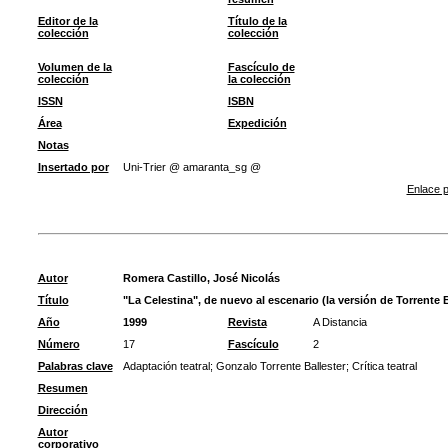
Editor de la
Título de la
colección
colección
Volumen de la
Fascículo de
colección
la colección
ISSN
ISBN
Área
Expedición
Notas
Insertado por
Uni-Trier @ amaranta_sg @
Enlace p
Autor
Romera Castillo, José Nicolás
Título
"La Celestina", de nuevo al escenario (la versión de Torrente B
Año
1999
Revista
A Distancia
Número
17
Fascículo
2
Palabras clave
Adaptación teatral
;
Gonzalo Torrente Ballester
;
Crítica teatral
Resumen
Dirección
Autor
corporativo