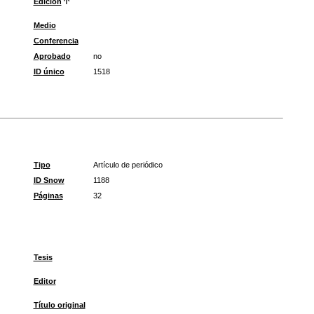
Edición
Medio
Conferencia
Aprobado
no
ID único
1518
Tipo
Artículo de periódico
ID Snow
1188
Páginas
32
Tesis
Editor
Título original