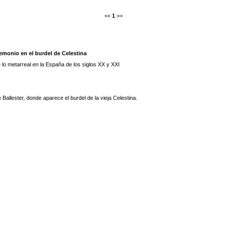
<<
1
>>
demonio en el burdel de Celestina
 lo metarreal en la España de los siglos XX y XXI
Ballester, donde aparece el burdel de la vieja Celestina.