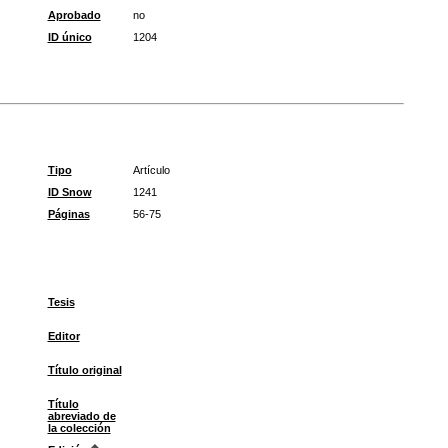
Aprobado
no
ID único
1204
Tipo
Artículo
ID Snow
1241
Páginas
56-75
Tesis
Editor
Título original
Título
abreviado de
la colección