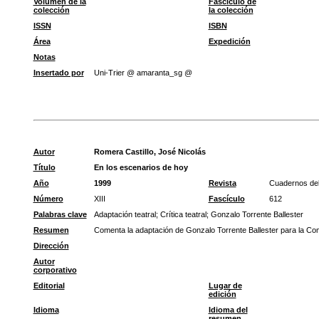
Volumen de la
Fascículo de
colección
la colección
ISSN
ISBN
Área
Expedición
Notas
Insertado por
Uni-Trier @ amaranta_sg @
Autor
Romera Castillo, José Nicolás
Título
En los escenarios de hoy
Año
1999
Revista
Cuadernos del
Número
XIII
Fascículo
612
Palabras clave
Adaptación teatral
;
Crítica teatral
;
Gonzalo Torrente Ballester
Resumen
Comenta la adaptación de Gonzalo Torrente Ballester para la Co
Dirección
Autor
corporativo
Editorial
Lugar de
edición
Idioma
Idioma del
resumen