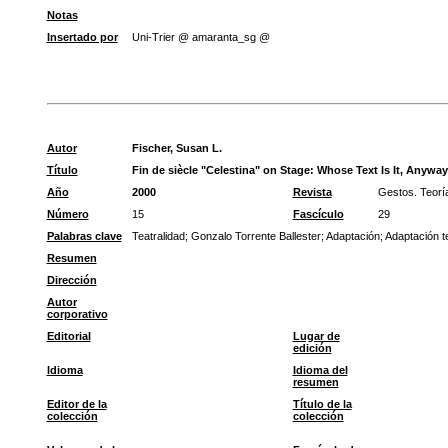
Notas
Insertado por
Uni-Trier @ amaranta_sg @
Autor
Fischer, Susan L.
Título
Fin de siècle "Celestina" on Stage: Whose Text Is It, Anywa
Año
2000
Revista
Gestos. Teoría
Número
15
Fascículo
29
Palabras clave
Teatralidad
;
Gonzalo Torrente Ballester
;
Adaptación
;
Adaptación te
Resumen
Dirección
Autor
corporativo
Editorial
Lugar de
edición
Idioma
Idioma del
resumen
Editor de la
Título de la
colección
colección