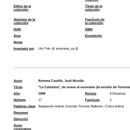
Editor de la
Título de la
colección
colección
Volumen de la
Fascículo de
colección
la colección
ISSN
ISBN
Área
Expedición
Notas
Insertado por
Uni-Trier @ amaranta_sg @
Autor
Romera Castillo, José Nicolás
Título
"La Celestina", de nuevo al escenario (la versión de Torrente
Año
1999
Revista
A Distancia
Número
17
Fascículo
2
Palabras clave
Adaptación teatral
;
Gonzalo Torrente Ballester
;
Crítica teatral
Resumen
Dirección
Autor
corporativo