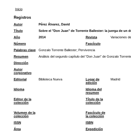
Inicio
Registros
Autor
Pérez Álvarez, David
Título
Sobre el "Don Juan" de Torrente Ballester: la juerga de un 
Año
2014
Revista
Variaciones de
Número
Fascículo
Palabras clave
Gonzalo Torrente Ballester
;
Pervivencia
Resumen
Análisis del segundo capítulo del “Don Juan” de Gonzalo Torrente 
Dirección
Autor
corporativo
Editorial
Biblioteca Nueva
Lugar de
Madrid
edición
Idioma
Idioma del
resumen
Editor de la
Título de la
colección
colección
Volumen de la
Fascículo de
colección
la colección
ISSN
ISBN
Área
Expedición