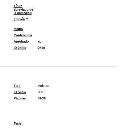
Título
abreviado de
la colección
Edición
Medio
Conferencia
Aprobado
no
ID único
2819
Tipo
Artículo
ID Snow
3081
Páginas
VI-XII
Tesis