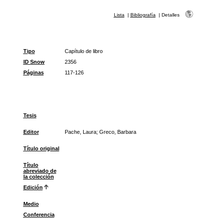
Lista
|
Bibliografía
|
Detalles
Tipo
Capítulo de libro
ID Snow
2356
Páginas
117-126
Tesis
Editor
Pache, Laura; Greco, Barbara
Título original
Título
abreviado de
la colección
Edición
Medio
Conferencia