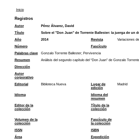
Inicio
Registros
Autor
Pérez Álvarez, David
Título
Sobre el "Don Juan" de Torrente Ballester: la juerga de un 
Año
2014
Revista
Variaciones de
Número
Fascículo
Palabras clave
Gonzalo Torrente Ballester
;
Pervivencia
Resumen
Análisis del segundo capítulo del “Don Juan” de Gonzalo Torrente 
Dirección
Autor
corporativo
Editorial
Biblioteca Nueva
Lugar de
Madrid
edición
Idioma
Idioma del
resumen
Editor de la
Título de la
colección
colección
Volumen de la
Fascículo de
colección
la colección
ISSN
ISBN
Área
Expedición