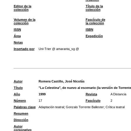
Editor de la
Título de la
colección
colección
Volumen de la
Fascículo de
colección
la colección
ISSN
ISBN
Área
Expedición
Notas
Insertado por
Uni-Trier @ amaranta_sg @
Autor
Romera Castillo, José Nicolás
Título
"La Celestina", de nuevo al escenario (la versión de Torrente
Año
1999
Revista
A Distancia
Número
17
Fascículo
2
Palabras clave
Adaptación teatral
;
Gonzalo Torrente Ballester
;
Crítica teatral
Resumen
Dirección
Autor
corporativo