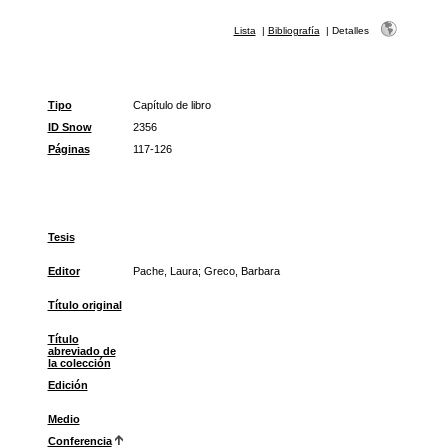
Lista
|
Bibliografía
|
Detalles
Tipo
Capítulo de libro
ID Snow
2356
Páginas
117-126
Tesis
Editor
Pache, Laura; Greco, Barbara
Título original
Título
abreviado de
la colección
Edición
Medio
Conferencia