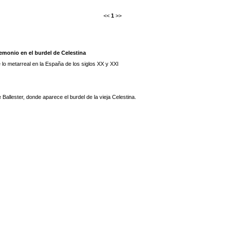
<<
1
>>
demonio en el burdel de Celestina
 lo metarreal en la España de los siglos XX y XXI
Ballester, donde aparece el burdel de la vieja Celestina.