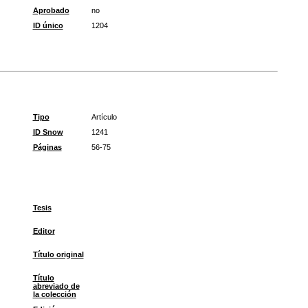
Aprobado
no
ID único
1204
Tipo
Artículo
ID Snow
1241
Páginas
56-75
Tesis
Editor
Título original
Título
abreviado de
la colección