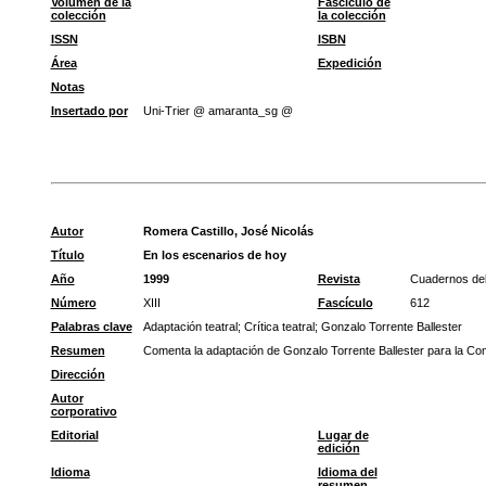
Volumen de la
Fascículo de
colección
la colección
ISSN
ISBN
Área
Expedición
Notas
Insertado por
Uni-Trier @ amaranta_sg @
Autor
Romera Castillo, José Nicolás
Título
En los escenarios de hoy
Año
1999
Revista
Cuadernos del
Número
XIII
Fascículo
612
Palabras clave
Adaptación teatral
;
Crítica teatral
;
Gonzalo Torrente Ballester
Resumen
Comenta la adaptación de Gonzalo Torrente Ballester para la Co
Dirección
Autor
corporativo
Editorial
Lugar de
edición
Idioma
Idioma del
resumen