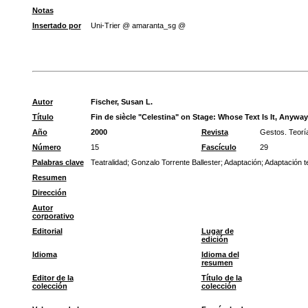
Notas
Insertado por
Uni-Trier @ amaranta_sg @
Autor
Fischer, Susan L.
Título
Fin de siècle "Celestina" on Stage: Whose Text Is It, Anywa
Año
2000
Revista
Gestos. Teoría
Número
15
Fascículo
29
Palabras clave
Teatralidad
;
Gonzalo Torrente Ballester
;
Adaptación
;
Adaptación te
Resumen
Dirección
Autor
corporativo
Editorial
Lugar de
edición
Idioma
Idioma del
resumen
Editor de la
Título de la
colección
colección