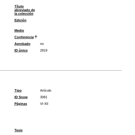
Título
abreviado de
la colección
Edición
Medio
Conferencia
Aprobado
no
ID único
2819
Tipo
Artículo
ID Snow
3081
Páginas
VI-XII
Tesis