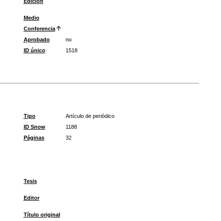
Edición
Medio
Conferencia
Aprobado
no
ID único
1518
Tipo
Artículo de periódico
ID Snow
1188
Páginas
32
Tesis
Editor
Título original