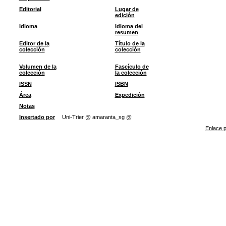
Editorial
Lugar de
edición
Idioma
Idioma del
resumen
Editor de la
Título de la
colección
colección
Volumen de la
Fascículo de
colección
la colección
ISSN
ISBN
Área
Expedición
Notas
Insertado por
Uni-Trier @ amaranta_sg @
Enlace p