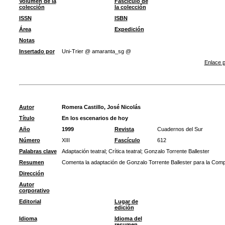
Volumen de la
Fascículo de
colección
la colección
ISSN
ISBN
Área
Expedición
Notas
Insertado por
Uni-Trier @ amaranta_sg @
Enlace p
Autor
Romera Castillo, José Nicolás
Título
En los escenarios de hoy
Año
1999
Revista
Cuadernos del Sur
Número
XIII
Fascículo
612
Palabras clave
Adaptación teatral
;
Crítica teatral
;
Gonzalo Torrente Ballester
Resumen
Comenta la adaptación de Gonzalo Torrente Ballester para la Comp
Dirección
Autor
corporativo
Editorial
Lugar de
edición
Idioma
Idioma del
resumen