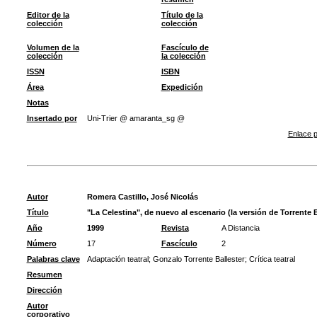
Editor de la
Título de la
colección
colección
Volumen de la
Fascículo de
colección
la colección
ISSN
ISBN
Área
Expedición
Notas
Insertado por
Uni-Trier @ amaranta_sg @
Enlace p
Autor
Romera Castillo, José Nicolás
Título
"La Celestina", de nuevo al escenario (la versión de Torrente B
Año
1999
Revista
A Distancia
Número
17
Fascículo
2
Palabras clave
Adaptación teatral
;
Gonzalo Torrente Ballester
;
Crítica teatral
Resumen
Dirección
Autor
corporativo