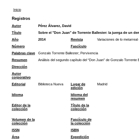
Inicio
Registros
Autor
Pérez Álvarez, David
Título
Sobre el "Don Juan" de Torrente Ballester: la juerga de un de
Año
2014
Revista
Variaciones de lo metarreal
Número
Fascículo
Palabras clave
Gonzalo Torrente Ballester
;
Pervivencia
Resumen
Análisis del segundo capítulo del “Don Juan” de Gonzalo Torrente Ba
Dirección
Autor
corporativo
Editorial
Biblioteca Nueva
Lugar de
Madrid
edición
Idioma
Idioma del
resumen
Editor de la
Título de la
colección
colección
Volumen de la
Fascículo de
colección
la colección
ISSN
ISBN
Área
Expedición