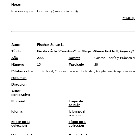
Notas
Insertado por
Uni-Trier @ amaranta_sg @
Enlace p
Autor
Fischer, Susan L.
Título
Fin de siècle "Celestina" on Stage: Whose Text Is It, Anyway?
Año
2000
Revista
Gestos. Teoría y Práctica d
Número
15
Fascículo
29
Palabras clave
Teatralidad
;
Gonzalo Torrente Ballester
;
Adaptación
;
Adaptación teat
Resumen
Dirección
Autor
corporativo
Editorial
Lugar de
edición
Idioma
Idioma del
resumen
Editor de la
Título de la
colección
colección