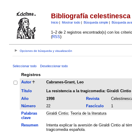
Bibliografía celestinesca
Inicio
|
Mostrar todo
|
Búsqueda simple
|
Búsqueda av
1–2 de 2 registros encontrado(s) con los criter
(
RSS
):
Opciones de búsqueda y visualización
Seleccionar todo
Deseleccionar todo
Registros
Autor
Cabranes-Grant, Leo
Título
La resistencia a la tragicomedia: Giraldi Cinti
Año
1998
Revista
Celestinesc
Número
22
Fascículo
1
Palabras
Giraldi Cintio
;
Teoría de la literatura
clave
Resumen
Intenta explicar la aversión de Giraldi Cintio al té
tragicomedia española.