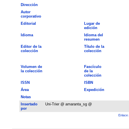
Dirección
Autor
corporativo
Editorial
Lugar de
edición
Idioma
Idioma del
resumen
Editor de la
Título de la
colección
colección
Volumen de
Fascículo
la colección
de la
colección
ISSN
ISBN
Área
Expedición
Notas
Insertado
Uni-Trier @ amaranta_sg @
por
Enlace 