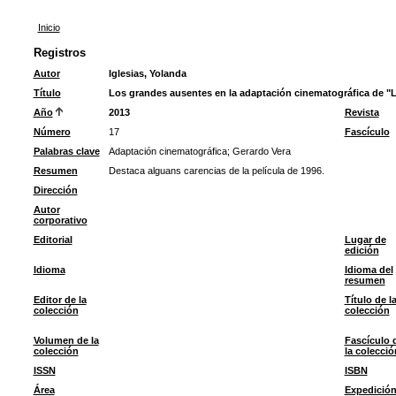
Inicio
Registros
Autor
Iglesias, Yolanda
Título
Los grandes ausentes en la adaptación cinematográfica de "La
Año
2013
Revista
Número
17
Fascículo
Palabras clave
Adaptación cinematográfica
;
Gerardo Vera
Resumen
Destaca alguans carencias de la película de 1996.
Dirección
Autor
corporativo
Editorial
Lugar de
edición
Idioma
Idioma del
resumen
Editor de la
Título de l
colección
colección
Volumen de la
Fascículo 
colección
la colecció
ISSN
ISBN
Área
Expedició