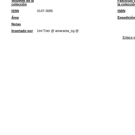
Volumen de la
Fascículo 
colección
la colecció
ISSN
0147-3085
ISBN
Área
Expedició
Notas
Insertado por
Uni-Trier @ amaranta_sg @
Enlace p