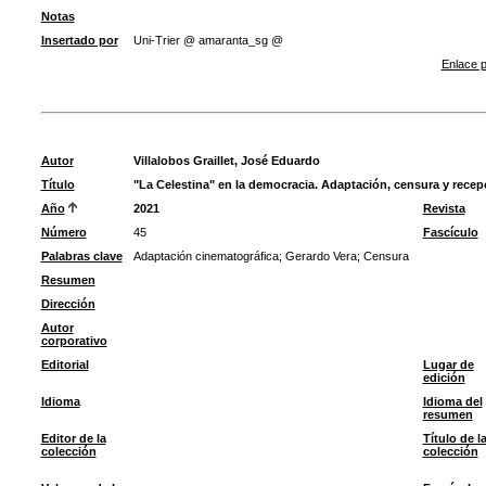
Notas
Insertado por
Uni-Trier @ amaranta_sg @
Enlace p
Autor
Villalobos Graillet, José Eduardo
Título
"La Celestina" en la democracia. Adaptación, censura y recep
Año
2021
Revista
Número
45
Fascículo
Palabras clave
Adaptación cinematográfica
;
Gerardo Vera
;
Censura
Resumen
Dirección
Autor
corporativo
Editorial
Lugar de
edición
Idioma
Idioma del
resumen
Editor de la
Título de l
colección
colección