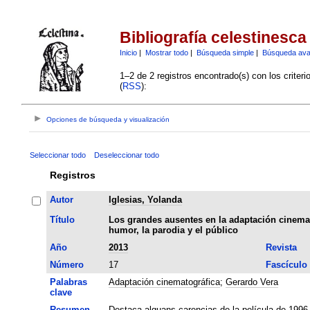
Bibliografía celestinesca
Inicio
|
Mostrar todo
|
Búsqueda simple
|
Búsqueda av
1–2 de 2 registros encontrado(s) con los criter
(
RSS
):
Opciones de búsqueda y visualización
Seleccionar todo
Deseleccionar todo
Registros
Autor
Iglesias, Yolanda
Título
Los grandes ausentes en la adaptación cinemat
humor, la parodia y el público
Año
2013
Revista
Número
17
Fascículo
Palabras
Adaptación cinematográfica
;
Gerardo Vera
clave
Resumen
Destaca alguans carencias de la película de 1996