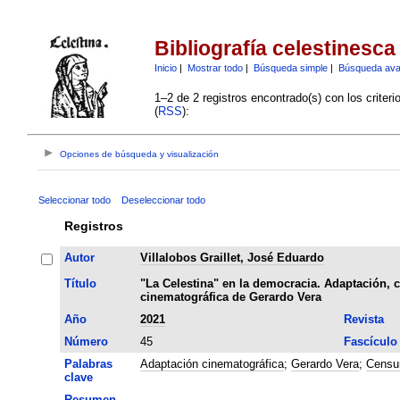
Bibliografía celestinesca
Inicio
|
Mostrar todo
|
Búsqueda simple
|
Búsqueda av
1–2 de 2 registros encontrado(s) con los criter
(
RSS
):
Opciones de búsqueda y visualización
Seleccionar todo
Deseleccionar todo
Registros
Autor
Villalobos Graillet, José Eduardo
Título
"La Celestina" en la democracia. Adaptación, c
cinematográfica de Gerardo Vera
Año
2021
Revista
Número
45
Fascículo
Palabras
Adaptación cinematográfica
;
Gerardo Vera
;
Censu
clave
Resumen