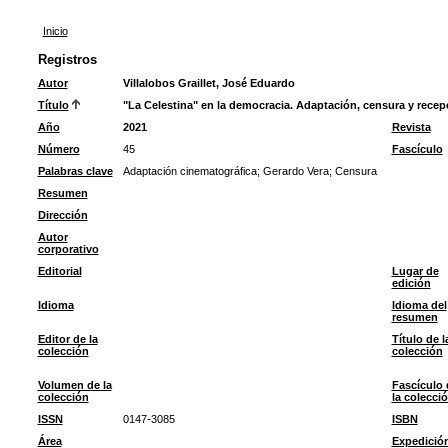
Inicio
Registros
Autor
Villalobos Graillet, José Eduardo
Título
"La Celestina" en la democracia. Adaptación, censura y recep
Año
2021
Revista
Número
45
Fascículo
Palabras clave
Adaptación cinematográfica
;
Gerardo Vera
;
Censura
Resumen
Dirección
Autor
corporativo
Editorial
Lugar de
edición
Idioma
Idioma del
resumen
Editor de la
Título de l
colección
colección
Volumen de la
Fascículo 
colección
la colecci
ISSN
0147-3085
ISBN
Área
Expedició