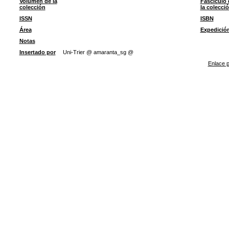
Volumen de la
Fascículo 
colección
la colecci
ISSN
ISBN
Área
Expedició
Notas
Insertado por
Uni-Trier @ amaranta_sg @
Enlace p