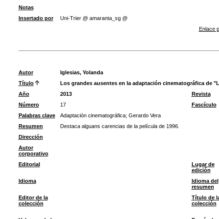
Notas
Insertado por
Uni-Trier @ amaranta_sg @
Enlace p
Autor
Iglesias, Yolanda
Título
Los grandes ausentes en la adaptación cinematográfica de "La
Año
2013
Revista
Número
17
Fascículo
Palabras clave
Adaptación cinematográfica
;
Gerardo Vera
Resumen
Destaca alguans carencias de la película de 1996.
Dirección
Autor
corporativo
Editorial
Lugar de
edición
Idioma
Idioma del
resumen
Editor de la
Título de l
colección
colección