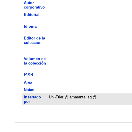
Autor
corporativo
Editorial
Idioma
Editor de la
colección
Volumen de
la colección
ISSN
Área
Notas
Insertado
Uni-Trier @ amaranta_sg @
por