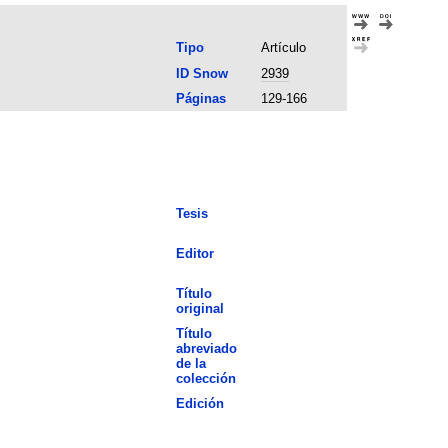
Tipo
Artículo
ID Snow
2939
Páginas
129-166
Tesis
Editor
Título
original
Título
abreviado
de la
colección
Edición