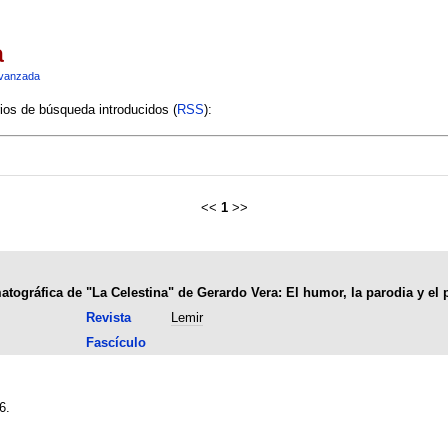
a
vanzada
rios de búsqueda introducidos (
RSS
):
<<
1
>>
tográfica de "La Celestina" de Gerardo Vera: El humor, la parodia y el 
Revista
Lemir
Fascículo
6.