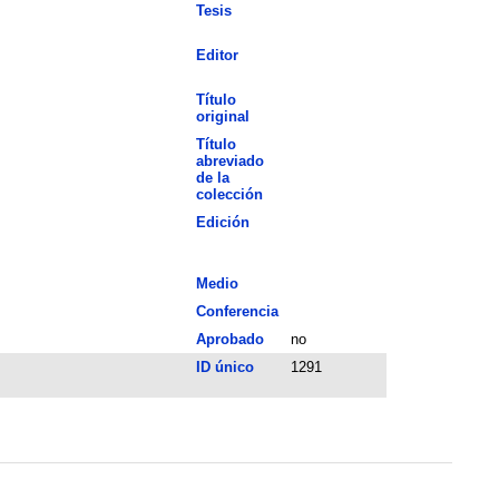
Tesis
Editor
Título
original
Título
abreviado
de la
colección
Edición
Medio
Conferencia
Aprobado
no
ID único
1291