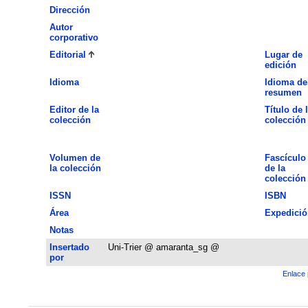
Dirección
Autor
corporativo
Editorial
Lugar de
edición
Idioma
Idioma de
resumen
Editor de la
Título de 
colección
colección
Volumen de
Fascículo
la colección
de la
colección
ISSN
ISBN
Área
Expedició
Notas
Insertado
Uni-Trier @ amaranta_sg @
por
Enlace 