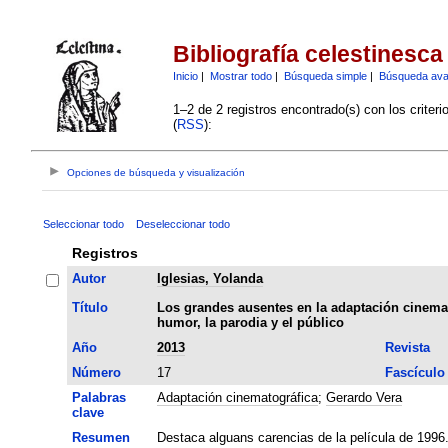
Bibliografía celestinesca
Inicio
|
Mostrar todo
|
Búsqueda simple
|
Búsqueda av
1–2 de 2 registros encontrado(s) con los criter
(
RSS
):
Opciones de búsqueda y visualización
Seleccionar todo
Deseleccionar todo
Registros
Autor
Iglesias, Yolanda
Título
Los grandes ausentes en la adaptación cinemat
humor, la parodia y el público
Año
2013
Revista
Número
17
Fascículo
Palabras
Adaptación cinematográfica
;
Gerardo Vera
clave
Resumen
Destaca alguans carencias de la película de 1996