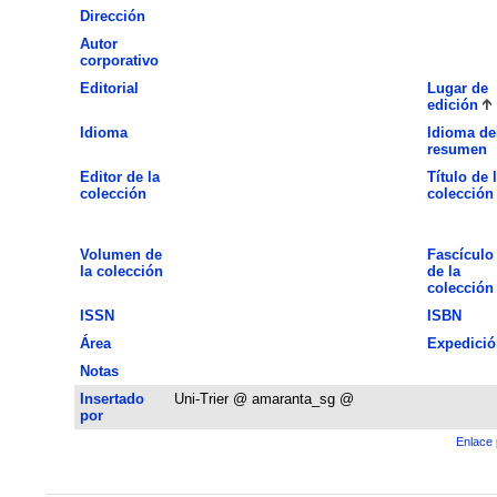
Dirección
Autor
corporativo
Editorial
Lugar de
edición
Idioma
Idioma de
resumen
Editor de la
Título de 
colección
colección
Volumen de
Fascículo
la colección
de la
colección
ISSN
ISBN
Área
Expedició
Notas
Insertado
Uni-Trier @ amaranta_sg @
por
Enlace 