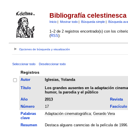
Bibliografía celestinesca
Inicio
|
Mostrar todo
|
Búsqueda simple
|
Búsqueda av
1–2 de 2 registros encontrado(s) con los criter
(
RSS
):
Opciones de búsqueda y visualización
Seleccionar todo
Deseleccionar todo
Registros
Autor
Iglesias, Yolanda
Título
Los grandes ausentes en la adaptación cinemat
humor, la parodia y el público
Año
2013
Revista
Número
17
Fascículo
Palabras
Adaptación cinematográfica
;
Gerardo Vera
clave
Resumen
Destaca alguans carencias de la película de 1996