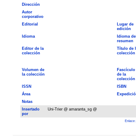
Dirección
Autor
corporativo
Editorial
Lugar de
edición
Idioma
Idioma de
resumen
Editor de la
Título de 
colección
colección
Volumen de
Fascículo
la colección
de la
colección
ISSN
ISBN
Área
Expedició
Notas
Insertado
Uni-Trier @ amaranta_sg @
por
Enlace 