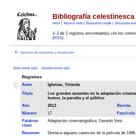
Bibliografía celestinesca
Inicio
|
Mostrar todo
|
Búsqueda simple
|
Búsqueda av
1–2 de 2 registros encontrado(s) con los criter
(
RSS
):
Opciones de búsqueda y visualización
Seleccionar todo
Deseleccionar todo
Registros
Autor
Iglesias, Yolanda
Título
Los grandes ausentes en la adaptación cinemat
humor, la parodia y el público
Año
2013
Revista
Número
17
Fascículo
Palabras
Adaptación cinematográfica
;
Gerardo Vera
clave
Resumen
Destaca alguans carencias de la película de 1996