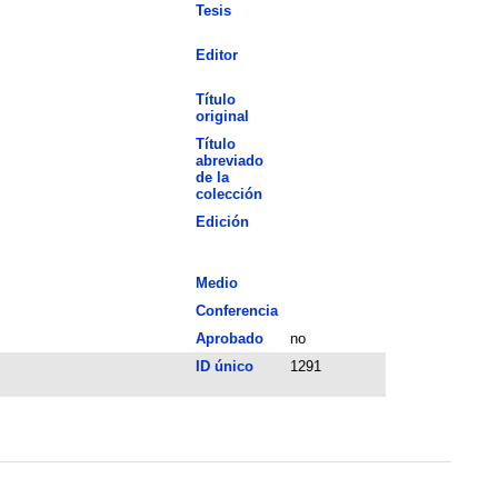
Tesis
Editor
Título
original
Título
abreviado
de la
colección
Edición
Medio
Conferencia
Aprobado
no
ID único
1291