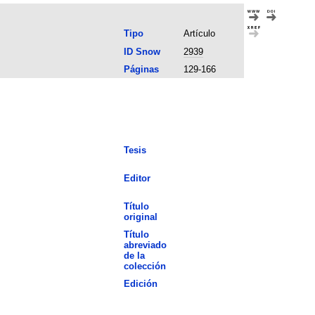
Tipo
Artículo
ID Snow
2939
Páginas
129-166
Tesis
Editor
Título
original
Título
abreviado
de la
colección
Edición