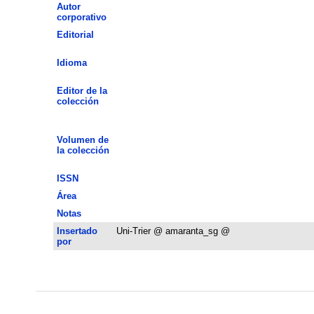
Autor
corporativo
Editorial
Idioma
Editor de la
colección
Volumen de
la colección
ISSN
Área
Notas
Insertado
Uni-Trier @ amaranta_sg @
por