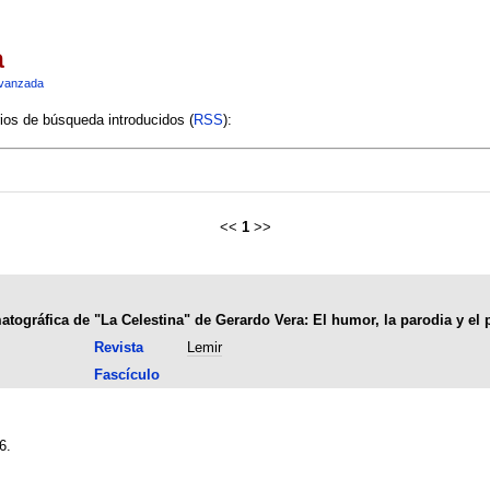
a
vanzada
rios de búsqueda introducidos (
RSS
):
<<
1
>>
tográfica de "La Celestina" de Gerardo Vera: El humor, la parodia y el 
Revista
Lemir
Fascículo
6.